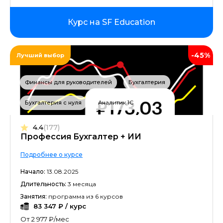
Курс на SF Education
-45%
Лучший выбор
Финансы для руководителей
Бухгалтерия
Бухгалтерия с нуля
Аналитик 1С
4.4
(177)
Профессия Бухгалтер + ИИ
Подробнее о курсе
Начало:
13.08.2025
Длительность:
3 месяца
Занятия:
программа из 6 курсов
83 347 ₽ / курс
От 2 977 ₽/мес