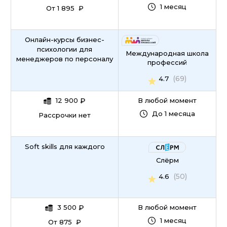
1 месяц
От 1 895 ₽
Онлайн-курсы бизнес-
психологии для
Международная школа
менеджеров по персоналу
профессий
(69)
4.7
12 900
₽
В любой момент
До 1 месяца
Рассрочки нет
Soft skills для каждого
Слёрм
(50)
4.6
3 500
₽
В любой момент
1 месяц
От 875 ₽