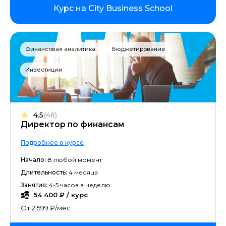
Курс на City Business School
Финансовая аналитика
Бюджетирование
Инвестиции
4.5
(48)
Директор по финансам
Подробнее о курсе
Начало:
В любой момент
Длительность:
4 месяца
Занятия:
4-5 часов в неделю
54 400 ₽ / курс
От 2 599 ₽/мес