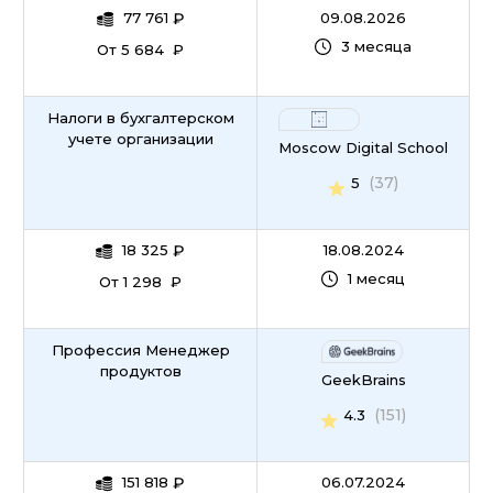
77 761
₽
09.08.2026
3 месяца
От 5 684 ₽
Налоги в бухгалтерском
учете организации
Moscow Digital School
(37)
5
18 325
₽
18.08.2024
1 месяц
От 1 298 ₽
Профессия Менеджер
продуктов
GeekBrains
(151)
4.3
151 818
₽
06.07.2024