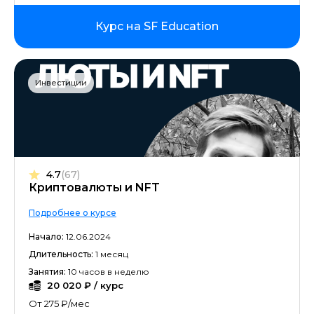
Курс на SF Education
Инвестиции
4.7
(67)
Криптовалюты и NFT
Подробнее о курсе
Начало:
12.06.2024
Длительность:
1 месяц
Занятия:
10 часов в неделю
20 020 ₽ / курс
От 275 ₽/мес