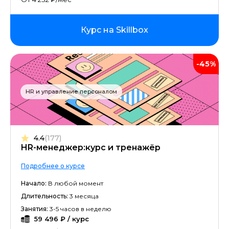
Курс на Skillbox
-45%
HR и управление персоналом
4.4
(177)
HR-менеджер:курс и тренажёр
Подробнее о курсе
Начало:
В любой момент
Длительность:
3 месяца
Занятия:
3-5 часов в неделю
59 496 ₽ / курс