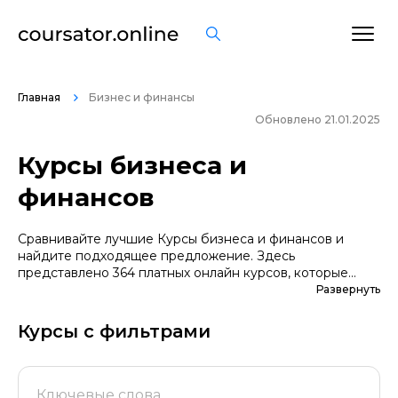
Главная
Бизнес и финансы
Обновлено 21.01.2025
Курсы бизнеса и
финансов
Сравнивайте лучшие Курсы бизнеса и финансов и
найдите подходящее предложение. Здесь
представлено 364 платных онлайн курсов, которые
помогут вам стать грамотными специалистами. А если
Развернуть
вы не уверены в выборе профессии, сначала
попробуйте бесплатные варианты. Большой выбор
Курсы с фильтрами
обучающих программ по цене, продолжительности,
формату, отзывам, условиям рассрочки. Мы
поддерживаем информацию о всех курсах
проверенных школ в актуальном состоянии.