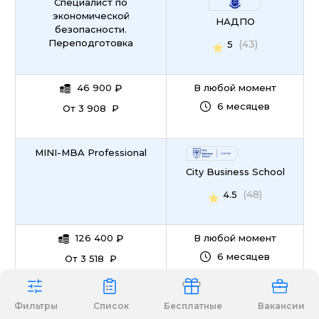
Специалист по
экономической
НАДПО
безопасности.
Переподготовка
(43)
5
46 900
₽
В любой момент
6 месяцев
От 3 908 ₽
MINI-MBA Professional
City Business School
(48)
4.5
126 400
₽
В любой момент
6 месяцев
От 3 518 ₽
Университет бизнеса
Фильтры
Список
Бесплатные
Вакансии