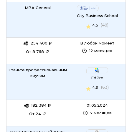
MBA General
City Business School
(48)
4.5
254 400
₽
В любой момент
12 месяцев
От 8 768 ₽
Станьте профессиональным
коучем
EdPro
(63)
4.9
182 384
₽
01.05.2024
7 месяцев
От 24 ₽