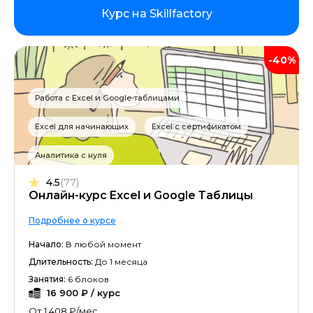
Курс на Skillfactory
-40%
Работа с Excel и Google-таблицами
Excel для начинающих
Excel с сертификатом
Аналитика с нуля
4.5
(77)
Онлайн-курс Excel и Google Таблицы
Подробнее о курсе
Начало:
В любой момент
Длительность:
До 1 месяца
Занятия:
6 блоков
16 900 ₽ / курс
От 1 408 ₽/мес