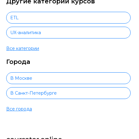
Другие категории курсов
ETL
UX-аналитика
Финансовая аналитика
Все категории
Города
Работа с Excel и Google-таблицами
Аналитика для руководителей
В Москве
Работа с презентациями
В Санкт-Петербурге
Маркетинговая аналитика
В Новосибирске
Все города
Web-аналитика
В Екатеринбурге
Big Data
В Нижнем Новгороде