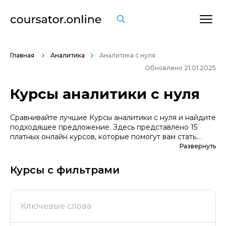
Главная
Аналитика
Аналитика с нуля
Обновлено 21.01.2025
Курсы аналитики с нуля
Сравнивайте лучшие Курсы аналитики с нуля и найдите
подходящее предложение. Здесь представлено 15
платных онлайн курсов, которые помогут вам стать
грамотными специалистами. А если вы не уверены в
Развернуть
выборе профессии, сначала попробуйте бесплатные
варианты. Большой выбор обучающих программ по
Курсы с фильтрами
цене, продолжительности, формату, отзывам, условиям
рассрочки. Мы поддерживаем информацию о всех
курсах проверенных школ в актуальном состоянии.