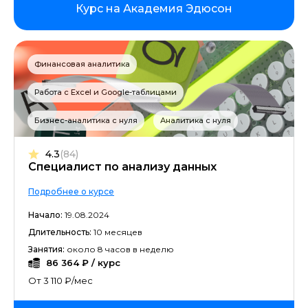
Курс на Академия Эдюсон
Финансовая аналитика
Работа с Excel и Google-таблицами
Бизнес-аналитика с нуля
Аналитика с нуля
4.3
(84)
Специалист по анализу данных
Подробнее о курсе
Начало:
19.08.2024
Длительность:
10 месяцев
Занятия:
около 8 часов в неделю
86 364 ₽ / курс
От 3 110 ₽/мес