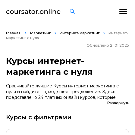
Главная
Маркетинг
Интернет-маркетинг
Интернет-
маркетинг с нуля
Обновлено 21.01.2025
Курсы интернет-
маркетинга с нуля
Сравнивайте лучшие Курсы интернет-маркетинга с
нуля и найдите подходящее предложение. Здесь
представлено 24 платных онлайн курсов, которые
помогут вам стать грамотными специалистами. А если
Развернуть
вы не уверены в выборе профессии, сначала
попробуйте бесплатные варианты. Большой выбор
Курсы с фильтрами
обучающих программ по цене, продолжительности,
формату, отзывам, условиям рассрочки. Мы
поддерживаем информацию о всех курсах