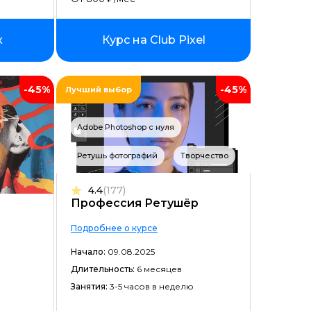
x
Курс на Club Pixel
-45%
-45%
Лучший выбор
Adobe Photoshop с нуля
Ретушь фотографий
Творчество
ойством
4.4
(177)
Профессия Ретушёр
Подробнее о курсе
Начало:
09.08.2025
Длительность:
6 месяцев
Занятия:
3-5 часов в неделю