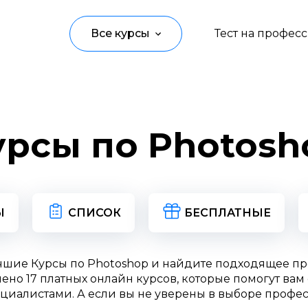
Все курсы
Тест на профес
Программирование
Управление
урсы по Photosh
Дизайн
Маркетинг
Аналитика
Ы
СПИСОК
БЕСПЛАТНЫЕ
Создание контента
чшие Курсы по Photoshop и найдите подходящее п
Иностранные языки
ено 17 платных онлайн курсов, которые помогут вам 
циалистами. А если вы не уверены в выборе профес
Детям