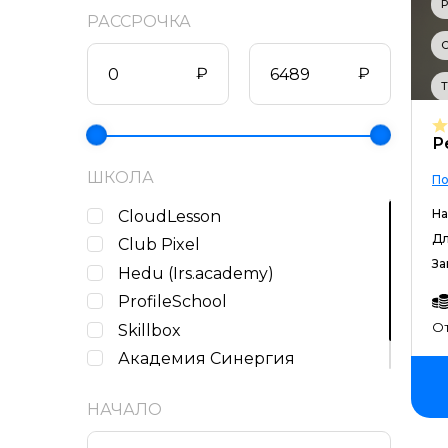
Р
РАССРОЧКА
С
₽
₽
Т
Р
ШКОЛА
По
На
CloudLesson
Дл
Club Pixel
За
Hedu (Irs.academy)
ProfileSchool
От
Skillbox
Академия Синергия
Бруноям
НАЧАЛО