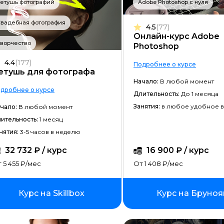
етушь фотографий
Adobe Photoshop с нуля
Frontend-разработка
вадебная фотография
4.5
(77)
Разработка игр
Онлайн-курс Adobe
ворчество
Photoshop
Системное администрирование
4.4
(177)
Подробнее о курсе
Java-разработка
етушь для фотографа
Начало:
В любой момент
Android-разработка
дробнее о курсе
Длительность:
До 1 месяца
PHP-разработка
Занятия:
в любое удобное 
чало:
В любой момент
ительность:
1 месяц
Верстка на HTML/CSS
нятия:
3-5 часов в неделю
DevOps
32 732 ₽ / курс
16 900 ₽ / курс
QA-тестирование
 5 455 ₽/мес
От 1 408 ₽/мес
IOS-разработка
Курс на Skillbox
Курс на Бруно
Разработка игр на Unity
Информационная безопасность