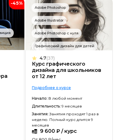
-45%
Adobe Photoshop
Adobe Illustrator
зиция
Adobe Photoshop с нуля
Графический дизайн для детей
4.7
(37)
Курс графического
дизайна для школьников
ера
от 12 лет
Подробнее о курсе
Начало:
В любой момент
Длительность:
9 месяцев
Занятия:
Занятия проходят 1 раз в
неделю. Полный курс длится 9
месяцев
9 600 ₽ / курс
От 800 ₽/мес