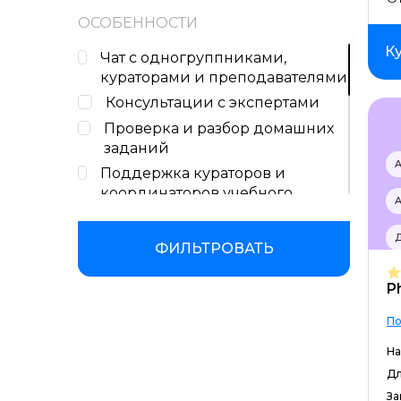
Тесты на закрепление
ОСОБЕННОСТИ
материала
К
Чат с одногруппниками,
кураторами и преподавателями
Консультации с экспертами
Проверка и разбор домашних
заданий
A
Поддержка кураторов и
координаторов учебного
A
процесса
Бессрочный доступ к учебным
ФИЛЬТРОВАТЬ
материалам
Сертификат или диплом об
P
окончании обучения
По
Защита итогового проекта
На
Наполнение портфолио
проектами
Дл
За
Подходит новичкам