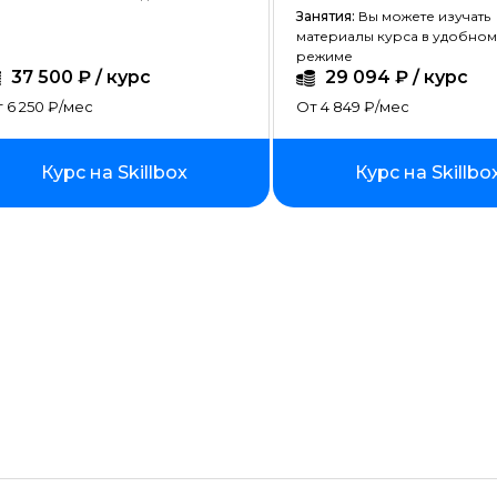
Создание сайтов на тильде
Занятия:
Вы можете изучать
материалы курса в удобном
Fullstack-разработка
режиме
37 500 ₽ / курс
29 094 ₽ / курс
Vue JS
 6 250 ₽/мес
От 4 849 ₽/мес
Ruby
Курс на Skillbox
Курс на Skillbo
Terraform
Wordpress
Битрикс
Angular
ASP.NET Core
Базы данных
Блокчейн разработка
Инженер по автоматизации