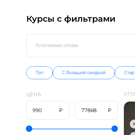
попробуйте бес
продолжительно
информацию о в
Курсы с фильтрами
Топ
С большой скидкой
Стар
ОТО
ЦЕНА
₽
₽
A