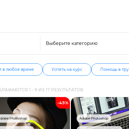
платные варианты. Большой выбор обучающих прогр
сти, формату, отзывам, условиям рассрочки. Мы п
Образ жизни
сех курсах проверенных школ в актуальном состоян
Бизнес и финансы
Спорт
Саморазвитие
Выберите категорию
Другое
Рукоделие
т в любое время
Успеть на курс
Помощь в тру
Программирование
БРАЖАЮТСЯ
1 -
9
ИЗ
17
РЕЗУЛЬТАТОВ
Web-разработка
-45%
Python-разработка
Мобильная разработка
dobe Photoshop
Adobe Photoshop
JavaScript-разработка