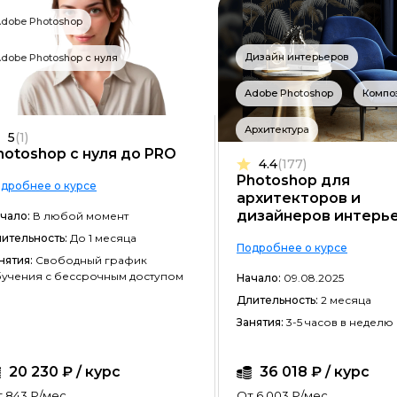
Разработка на C#
dobe Photoshop
Разработка на C++
Дизайн интерьеров
dobe Photoshop с нуля
Разработка на Kotlin
Adobe Photoshop
Компо
Разработка игр на Unreal Engine
Архитектура
5
(1)
Разработка на Swift
hotoshop с нуля до PRO
4.4
(177)
Фреймворк Laravel
Photoshop для
дробнее о курсе
архитекторов и
Golang-разработка
дизайнеров интерь
чало:
В любой момент
ительность:
До 1 месяца
VR/AR разработка
Подробнее о курсе
нятия:
Свободный график
учения с бессрочным доступом
1C-разработка
Начало:
09.08.2025
Длительность:
2 месяца
Фреймворк React.JS
Занятия:
3-5 часов в неделю
Фреймворк Spring
20 230 ₽ / курс
36 018 ₽ / курс
Фреймворк Django
 843 ₽/мес
От 6 003 ₽/мес