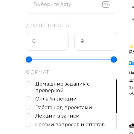
A
A
ДЛИТЕЛЬНОСТЬ
P
По
ФОРМАТ
На
Дл
Домашние задания c
За
проверкой
об
Онлайн-лекции
Работа над проектами
Лекции в записи
Сессии вопросов и ответов
Консультации с наставником
От