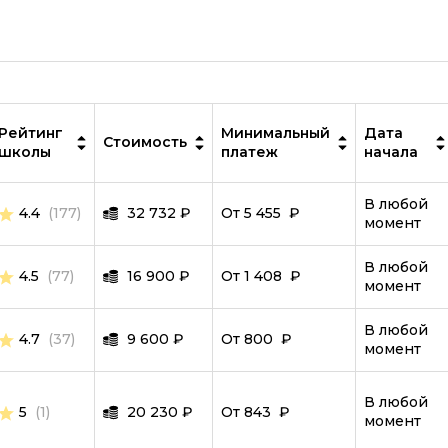
IT-специалист
MySQL
ООП
PostgreSQL
Рейтинг
Минимальный
Дата
Стоимость
школы
платеж
начала
Программирование дронов
Робототехника и мехатроника
В любой
4.4
(177)
32 732
₽
От 5 455 ₽
момент
Ручное тестирование
Scala
В любой
4.5
(77)
16 900
₽
От 1 408 ₽
момент
SQL
В любой
4.7
(37)
9 600
Symfony
₽
От 800 ₽
момент
Тестировщик игр
В любой
5
(1)
20 230
₽
От 843 ₽
TypeScript
момент