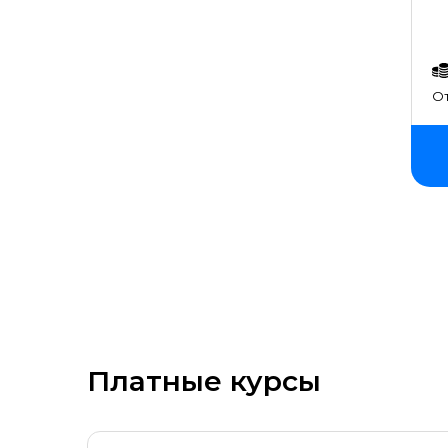
Помощь со стажировкой и
трудоустройством
От
Платные курсы