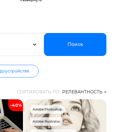
амм по цене,
оддерживаем
ии.
Поиск
доустройстве
СОРТИРОВАТЬ ПО:
РЕЛЕВАНТНОСТЬ
-40%
Релевантность
Adobe Photoshop
Заголовок
Adobe Illustrator
Цена ↑