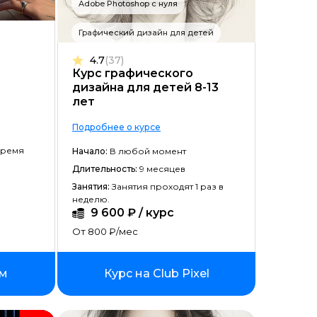
Adobe Photoshop с нуля
Цена ↓
Графический дизайн для детей
Рассрочка ↑
4.7
(37)
Рассрочка ↓
Курс графического
дизайна для детей 8-13
Начало ↑
лет
Начало ↓
Подробнее о курсе
Длительность ↑
время
Начало:
В любой момент
Длительность:
9 месяцев
Длительность ↓
Занятия:
Занятия проходят 1 раз в
неделю.
9 600 ₽ / курс
От 800 ₽/мес
ям
Курс на Club Pixel