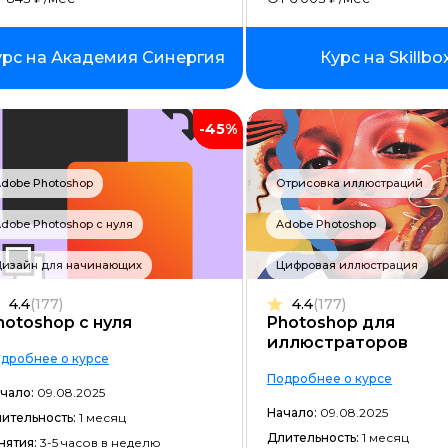
Фреймворк Node.JS
Работа с GIT
урс на Академия Синергия
Курс на Skillbo
Фреймворк Flutter
Алгоритмы и структуры данных
-45%
ООП
dobe Photoshop
Отрисовка иллюстраций
Программирование с нуля
dobe Photoshop с нуля
Adobe Photoshop
Программирование с трудоустр
Дизайн для начинающих
Цифровая иллюстрация
Docker
4.4
(177)
4.4
(177)
Работа с Ansible
hotoshop с нуля
Photoshop для
иллюстраторов
Kubernetes
дробнее о курсе
Подробнее о курсе
Backend-разработка
чало:
09.08.2025
Начало:
09.08.2025
ительность:
1 месяц
No-code разработка
Длительность:
1 месяц
нятия:
3-5 часов в неделю