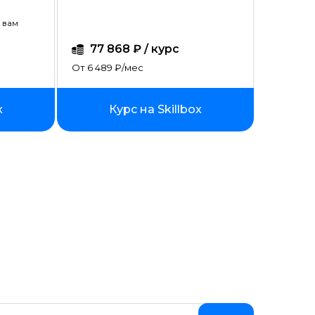
 вам
77 868 ₽ / курс
От 6 489 ₽/мес
x
Курс на Skillbox