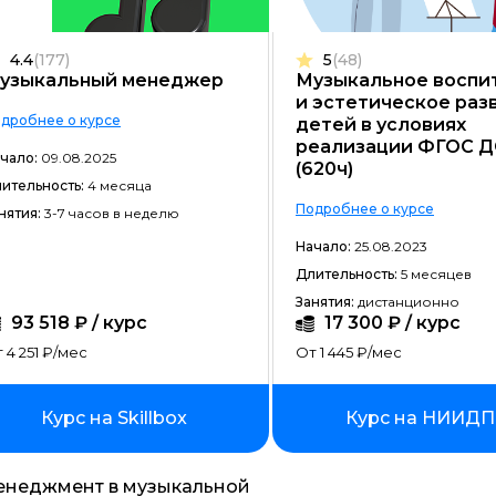
Frontend-разработка
4.4
(177)
5
(48)
Разработка игр
узыкальный менеджер
Музыкальное воспи
и эстетическое раз
Системное администрирование
дробнее о курсе
детей в условиях
реализации ФГОС 
Java-разработка
чало:
09.08.2025
(620ч)
ительность:
4 месяца
Android-разработка
Подробнее о курсе
нятия:
3-7 часов в неделю
PHP-разработка
Начало:
25.08.2023
Верстка на HTML/CSS
Длительность:
5 месяцев
Занятия:
дистанционно
DevOps
93 518 ₽ / курс
17 300 ₽ / курс
QA-тестирование
 4 251 ₽/мес
От 1 445 ₽/мес
IOS-разработка
Курс на Skillbox
Курс на НИИД
Разработка игр на Unity
Информационная безопасность