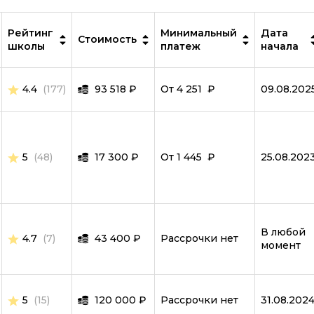
Создание сайтов на тильде
Рейтинг
Fullstack-разработка
Минимальный
Дата
Стоимость
школы
платеж
начала
Vue JS
Ruby
4.4
(177)
93 518
₽
От 4 251 ₽
09.08.202
Terraform
Wordpress
5
(48)
17 300
₽
От 1 445 ₽
25.08.202
Битрикс
Angular
ASP.NET Core
В любой
4.7
(7)
43 400
₽
Рассрочки нет
Базы данных
момент
Блокчейн разработка
Инженер по автоматизации
5
(15)
120 000
₽
Рассрочки нет
31.08.202