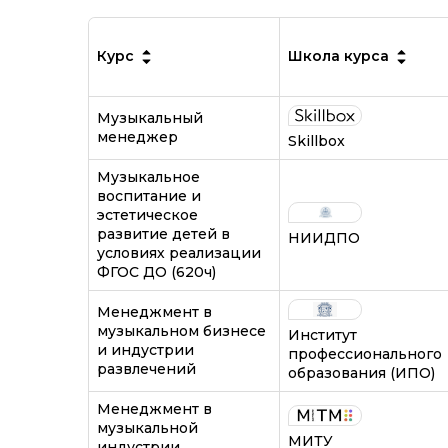
Курс
Школа курса
Музыкальный
менеджер
Skillbox
Музыкальное
воспитание и
эстетическое
развитие детей в
НИИДПО
условиях реализации
ФГОС ДО (620ч)
Менеджмент в
музыкальном бизнесе
Институт
и индустрии
профессионального
развлечений
образования (ИПО)
Менеджмент в
музыкальной
МИТУ
индустрии