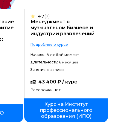
Цена ↓
4.7
(7)
Рассрочка ↑
тание
Менеджмент в
витие
музыкальном бизнесе и
Рассрочка ↓
индустрии развлечений
ДО
Начало ↑
Подробнее о курсе
Начало ↓
Начало:
В любой момент
Длительность:
Длительность ↑
6 месяцев
Занятия:
в записи
Длительность ↓
43 400 ₽ / курс
Рассрочки нет.
Курс на Институт
профессионального
ПО
образования (ИПО)