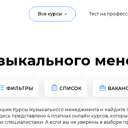
Все курсы
Тест на профес
Программирование
Управление
зыкального ме
Дизайн
Маркетинг
Аналитика
ФИЛЬТРЫ
СПИСОК
ВАКАН
Создание контента
чшие Курсы музыкального менеджмента и найдите
Иностранные языки
есь представлено 4 платных онлайн курсов, которы
и специалистами. А если вы не уверены в выборе п
Детям