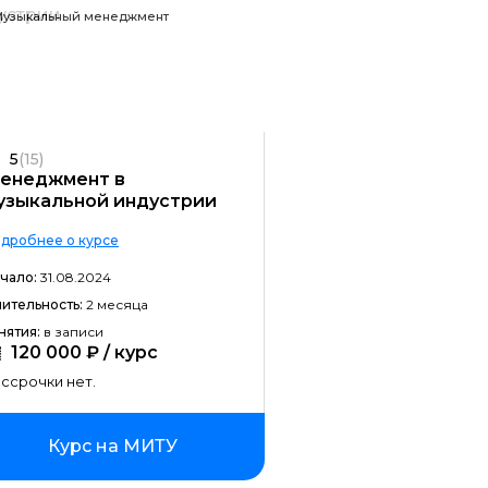
Музыкальный менеджмент
Разработка на C#
Разработка на C++
Разработка на Kotlin
Разработка игр на Unreal Engine
5
(15)
енеджмент в
Разработка на Swift
узыкальной индустрии
Фреймворк Laravel
дробнее о курсе
Golang-разработка
чало:
31.08.2024
VR/AR разработка
ительность:
2 месяца
нятия:
в записи
1C-разработка
120 000 ₽ / курс
ссрочки нет.
Фреймворк React.JS
Фреймворк Spring
Курс на МИТУ
Фреймворк Django