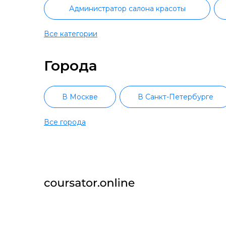
Администратор салона красоты
Все категории
BIM-менеджмент
Директор по 
Города
Госзакупки и тендеры
Кадровое 
Менеджер по туризму
Менеджмент
В Москве
В Санкт-Петербурге
Операционный менеджмент
Все города
В Челябинске
В Омске
Спортивный менеджмент
Товар
В Воронеже
В Волгограде
Product-менеджмент
Proje
В Горно-Алтайске
В Алейске
Руководство маркетингом
В Благовещенске
В Архангельск