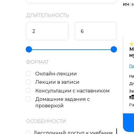
ДЛИТЕЛЬНОСТЬ
М
м
ФОРМАТ
По
Онлайн-лекции
На
Лекции в записи
Дл
Консультации с наставником
За
Домашние задания c
Ра
проверкой
ОСОБЕННОСТИ
Бессрочный доступ к учебным