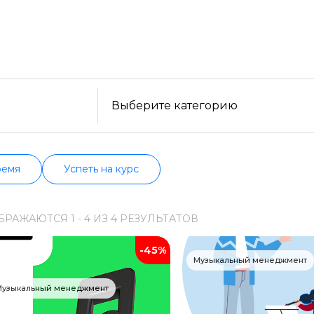
уйте бесплатные варианты. Большой выбор обучающ
ельности, формату, отзывам, условиям рассрочки. 
Образ жизни
нформацию о всех курсах проверенных школ в акт
Бизнес и финансы
Спорт
Саморазвитие
Выберите категорию
Другое
Рукоделие
ремя
Успеть на курс
Программирование
БРАЖАЮТСЯ
1 -
4
ИЗ
4
РЕЗУЛЬТАТОВ
Web-разработка
-45%
Python-разработка
Музыкальный менеджмент
Мобильная разработка
Музыкальный менеджмент
JavaScript-разработка