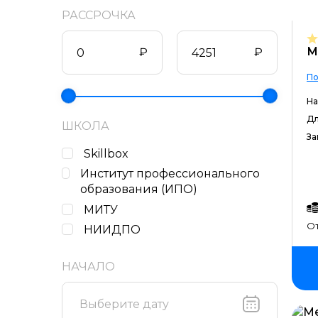
РАССРОЧКА
М
₽
₽
По
На
Дл
ШКОЛА
За
Skillbox
Институт профессионального
образования (ИПО)
МИТУ
От
НИИДПО
НАЧАЛО