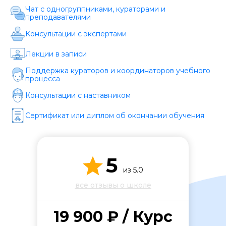
Стоимость *
Чат с одногруппниками, кураторами и
преподавателями
Консультации с экспертами
Подача материала *
Лекции в записи
Поддержка кураторов и координаторов учебного
Программа обучения *
процесса
Консультации с наставником
Уровень организации *
Сертификат или диплом об окончании обучения
5
из 5.0
все отзывы о школе
19 900 ₽ / Курс