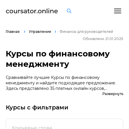
Главная
Управление
Финансы для руководителей
Обновлено 21.01.2025
Курсы по финансовому
менеджменту
Сравнивайте лучшие Курсы по финансовому
менеджменту и найдите подходящее предложение.
Здесь представлено 35 платных онлайн курсов,
которые помогут вам стать грамотными специалистами.
Развернуть
А если вы не уверены в выборе профессии, сначала
попробуйте бесплатные варианты. Большой выбор
Курсы с фильтрами
обучающих программ по цене, продолжительности,
формату, отзывам, условиям рассрочки. Мы
поддерживаем информацию о всех курсах
проверенных школ в актуальном состоянии.