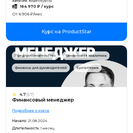
Занятия:
видеокурсы
164 970 ₽ / курс
От 6 906 ₽/мес
Курс на ProductStar
Предпринимательство
Финансовая аналитика
Финансы для руководителей
Бухгалтерия
4.7
(67)
Финансовый менеджер
Подробнее о курсе
Начало:
21.08.2024
Длительность:
1 месяц