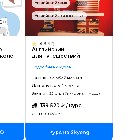
Английский язык
Английский для взрослых
4.3
(57)
о
Английский
школе
для путешествий
Подробнее о курсе
Начало:
В любой момент
Длительность:
2 месяца
Занятия:
23 онлайн-урока, 4 модуля
139 520 ₽ / курс
От 1 090 ₽/мес
ПО
Курс на Skyeng