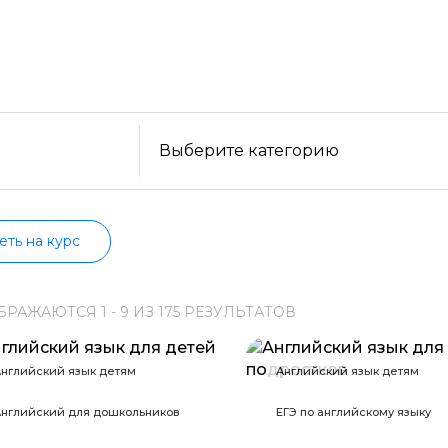
уйте бесплатные варианты. Большой выбор обучающ
ельности, формату, отзывам, условиям рассрочки. 
Образ жизни
нформацию о всех курсах проверенных школ в акт
Бизнес и финансы
Спорт
Саморазвитие
Выберите категорию
Другое
Рукоделие
еть на курс
Программирование
БРАЖАЮТСЯ
1 -
9
ИЗ
175
РЕЗУЛЬТАТОВ
Web-разработка
Python-разработка
нглийский язык детям
Английский язык детям
Мобильная разработка
нглийский для дошкольников
ЕГЭ по английскому языку
JavaScript-разработка