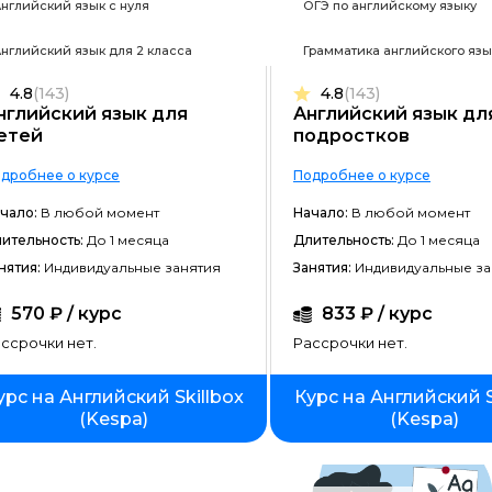
нглийский язык с нуля
ОГЭ по английскому языку
Frontend-разработка
нглийский язык для 2 класса
Грамматика английского язы
Разработка игр
4.8
(143)
4.8
(143)
Системное администрирование
нглийский язык для
Английский язык дл
етей
подростков
Java-разработка
дробнее о курсе
Подробнее о курсе
Android-разработка
чало:
В любой момент
Начало:
В любой момент
PHP-разработка
ительность:
До 1 месяца
Длительность:
До 1 месяца
Верстка на HTML/CSS
нятия:
Индивидуальные занятия
Занятия:
Индивидуальные за
DevOps
570 ₽ / курс
833 ₽ / курс
ссрочки нет.
Рассрочки нет.
QA-тестирование
IOS-разработка
урс на Английский Skillbox
Курс на Английский S
(Kespa)
(Kespa)
Разработка игр на Unity
Информационная безопасность