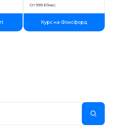
От 999 ₽/мес
rt
Курс на Фоксфорд