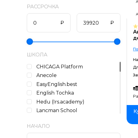
А
РАССРОЧКА
А
₽
₽
А
д
По
ШКОЛА
На
CHICAGA Platform
Дл
Anecole
За
EasyEnglish.best
English Tochka
Ра
Hedu (Irs.academy)
Lancman School
К
Lingoda
НАЧАЛО
Lingualeo
Moscow Digital School