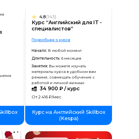
Цена ↓
ка
4.8
(143)
Рассрочка ↑
Курс “Английский для IT -
специалистов”
Рассрочка ↓
я
Подробнее о курсе
Начало ↑
Начало:
В любой момент
Начало ↓
Длительность:
6 месяцев
Длительность ↑
Занятия:
Вы можете изучать
материалы курса в удобном вам
нятия
Длительность ↓
режиме, совмещать обучение с
работой и личной жизнью
34 900 ₽ / курс
От 2 416 ₽/мес
killbox
Курс на Английский Skillbox
(Kespa)