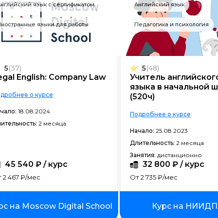
нглийский язык с сертификатом
Английский язык
Разработка на C#
ностранные языки для работы
Педагогика и психология
Разработка на C++
Разработка на Kotlin
Разработка игр на Unreal Engine
5
(37)
5
(48)
egal English: Company Law
Учитель английског
Разработка на Swift
языка в начальной 
дробнее о курсе
(520ч)
Фреймворк Laravel
чало:
18.08.2024
Подробнее о курсе
Golang-разработка
ительность:
2 месяца
Начало:
25.08.2023
VR/AR разработка
Длительность:
2 месяца
1C-разработка
Занятия:
дистанционно
45 540 ₽ / курс
32 800 ₽ / курс
Фреймворк React.JS
 2 467 ₽/мес
От 2 735 ₽/мес
Фреймворк Spring
рс на Moscow Digital School
Курс на НИИД
Фреймворк Django