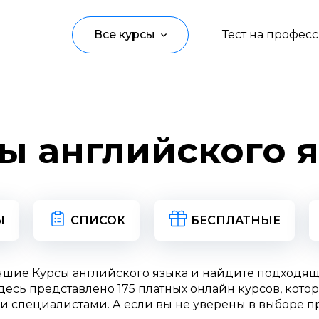
Все курсы
Тест на профес
Программирование
Управление
ы английского 
Дизайн
Маркетинг
Аналитика
Ы
СПИСОК
БЕСПЛАТНЫЕ
Создание контента
чшие Курсы английского языка и найдите подходя
Иностранные языки
есь представлено 175 платных онлайн курсов, кото
и специалистами. А если вы не уверены в выборе п
Детям