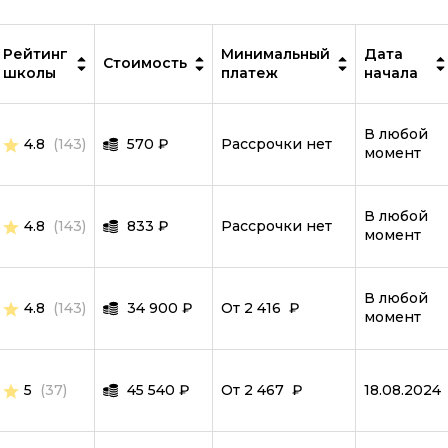
IT-специалист
MySQL
Рейтинг
Минимальный
Дата
Стоимость
школы
платеж
начала
ООП
PostgreSQL
В любой
4.8
(143)
570
₽
Рассрочки нет
момент
Программирование дронов
Робототехника и мехатроника
В любой
4.8
(143)
833
₽
Рассрочки нет
Ручное тестирование
момент
Scala
В любой
SQL
4.8
(143)
34 900
₽
От 2 416 ₽
момент
Symfony
Тестировщик игр
5
(37)
45 540
₽
От 2 467 ₽
18.08.2024
TypeScript