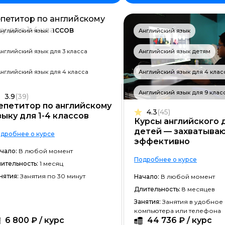
Фреймворк Node.JS
Работа с GIT
нглийский язык
Английский язык
Фреймворк Flutter
нглийский язык для 3 класса
Английский язык детям
Алгоритмы и структуры данных
нглийский язык для 4 класса
Английский язык для 4 клас
ООП
Английский язык для 9 клас
3.9
(39)
Программирование с нуля
епетитор по английскому
4.3
(45)
зыку для 1-4 классов
Программирование с трудоустр
Курсы английского 
детей — захватыва
дробнее о курсе
Docker
эффективно
чало:
В любой момент
Работа с Ansible
Подробнее о курсе
ительность:
1 месяц
Kubernetes
нятия:
Занятия по 30 минут
Начало:
В любой момент
Длительность:
8 месяцев
Backend-разработка
Занятия:
Занятия в удобное
No-code разработка
компьютера или телефона
6 800 ₽ / курс
44 736 ₽ / курс