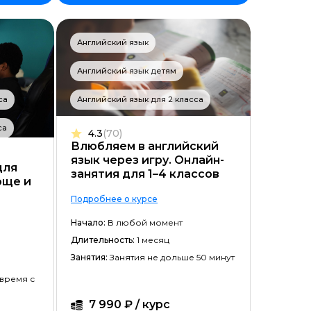
Английский язык
Английский язык детям
са
Английский язык для 2 класса
са
4.3
(70)
Влюбляем в английский
язык через игру. Онлайн-
ойством
для
занятия для 1–4 классов
юще и
Подробнее о курсе
Начало:
В любой момент
Длительность:
1 месяц
Занятия:
Занятия не дольше 50 минут
 время с
7 990 ₽ / курс