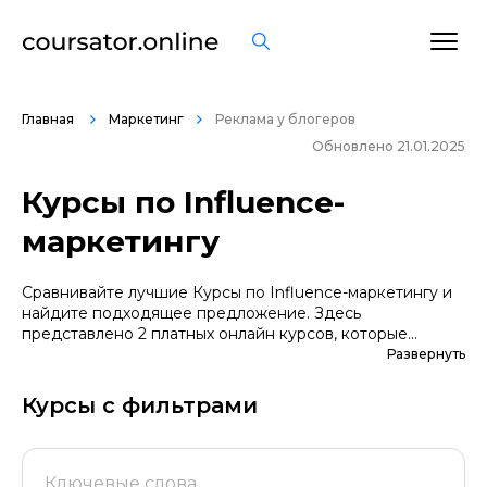
Главная
Маркетинг
Реклама у блогеров
Обновлено 21.01.2025
Курсы по Influence-
маркетингу
Сравнивайте лучшие Курсы по Influence-маркетингу и
найдите подходящее предложение. Здесь
представлено 2 платных онлайн курсов, которые
помогут вам стать грамотными специалистами. А если
Развернуть
вы не уверены в выборе профессии, сначала
попробуйте бесплатные варианты. Большой выбор
Курсы с фильтрами
обучающих программ по цене, продолжительности,
формату, отзывам, условиям рассрочки. Мы
поддерживаем информацию о всех курсах
проверенных школ в актуальном состоянии.