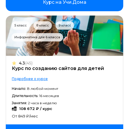
Курс на Учи.Дома
5 класс
8 класс
9 класс
Информатика для 6 класса
4.3
(45)
Курс по созданию сайтов для детей
Подробнее о курсе
Начало:
В любой момент
Длительность:
16 месяцев
Занятия:
2 часа в неделю
108 672 ₽ / курс
От 849 ₽/мес