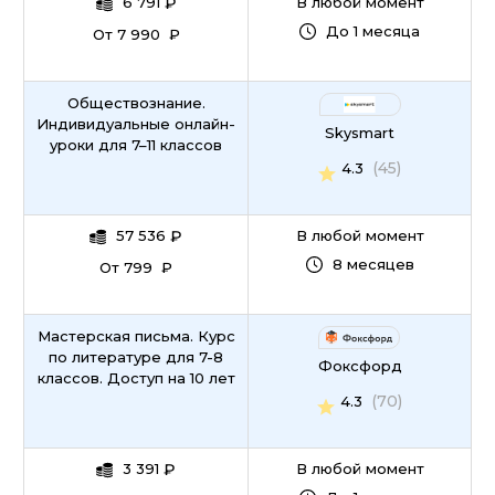
6 791
₽
В любой момент
До 1 месяца
От 7 990 ₽
Общество­знание.
Индивидуаль­ные онлайн-
Skysmart
уроки для 7–11 классов
(45)
4.3
57 536
₽
В любой момент
8 месяцев
От 799 ₽
Мастерская письма. Курс
по литературе для 7-8
Фоксфорд
классов. Доступ на 10 лет
(70)
4.3
3 391
₽
В любой момент