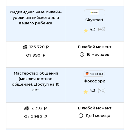
Индивидуальные онлайн-
уроки английского для
Skysmart
вашего ребенка
(45)
4.3
126 720
₽
В любой момент
16 месяцев
От 990 ₽
Мастерство общения
(межличностное
Фоксфорд
общение). Доступ на 10
лет
(70)
4.3
2 392
₽
В любой момент
До 1 месяца
От 2 990 ₽