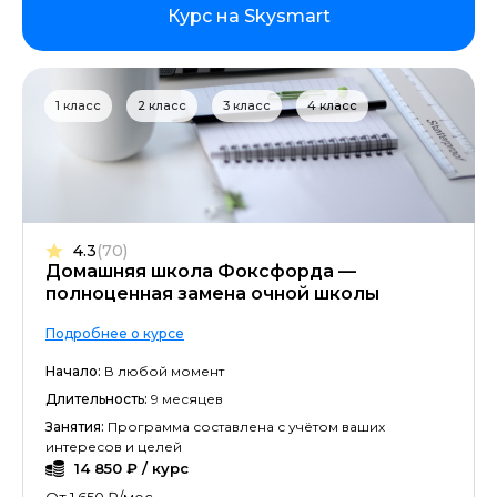
Курс на Skysmart
1 класс
2 класс
3 класс
4 класс
4.3
(70)
Домашняя школа Фоксфорда —
полноценная замена очной школы
Подробнее о курсе
Начало:
В любой момент
Длительность:
9 месяцев
Занятия:
Программа составлена с учётом ваших
интересов и целей
14 850 ₽ / курс