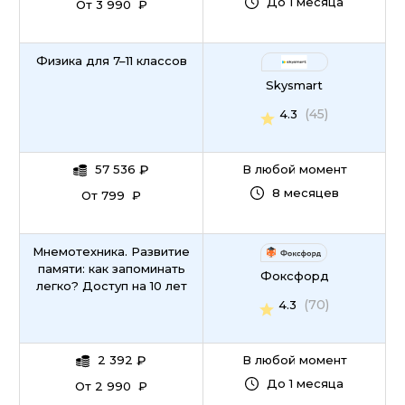
До 1 месяца
От 3 990 ₽
Физика для 7–11 классов
Skysmart
(45)
4.3
57 536
₽
В любой момент
8 месяцев
От 799 ₽
Мнемотехника. Развитие
памяти: как запоминать
Фоксфорд
легко? Доступ на 10 лет
(70)
4.3
2 392
₽
В любой момент
До 1 месяца
От 2 990 ₽