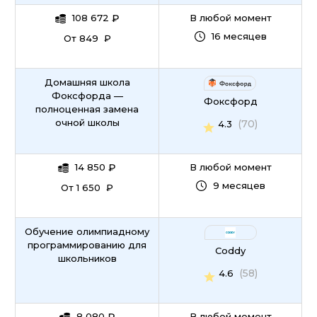
108 672
₽
В любой момент
16 месяцев
От 849 ₽
Домашняя школа
Фоксфорда —
Фоксфорд
полноценная замена
очной школы
(70)
4.3
14 850
₽
В любой момент
9 месяцев
От 1 650 ₽
Обучение олимпиадному
программированию для
Coddy
школьников
(58)
4.6
8 080
В любой момент