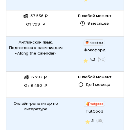
57 536
₽
В любой момент
8 месяцев
От 799 ₽
Английский язык.
Подготовка к олимпиадам
Фоксфорд
«Along the Calendar»
(70)
4.3
6 792
₽
В любой момент
До 1 месяца
От 8 490 ₽
Онлайн-репетитор по
литературе
TutGood
(35)
5