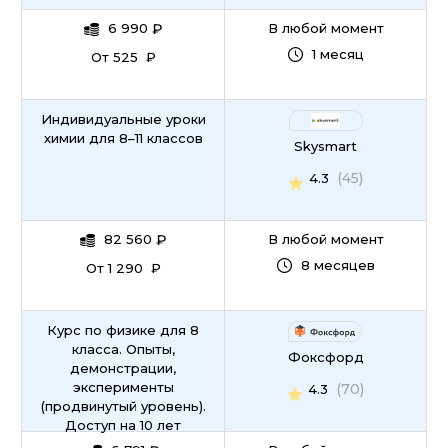
6 990
₽
В любой момент
1 месяц
От 525 ₽
Индивидуаль­ные уроки
химии для 8–11 классов
Skysmart
(45)
4.3
82 560
₽
В любой момент
8 месяцев
От 1 290 ₽
Курс по физике для 8
класса. Опыты,
Фоксфорд
демонстрации,
эксперименты
(70)
4.3
(продвинутый уровень).
Доступ на 10 лет