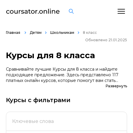
Главная
Детям
Школьникам
8 класс
Обновлено 21.01.2025
Курсы для 8 класса
Сравнивайте лучшие Курсы для 8 класса и найдите
подходящее предложение. Здесь представлено 117
платных онлайн курсов, которые помогут вам стать
грамотными специалистами. А если вы не уверены в
Развернуть
выборе профессии, сначала попробуйте бесплатные
варианты. Большой выбор обучающих программ по
Курсы с фильтрами
цене, продолжительности, формату, отзывам, условиям
рассрочки. Мы поддерживаем информацию о всех
курсах проверенных школ в актуальном состоянии.