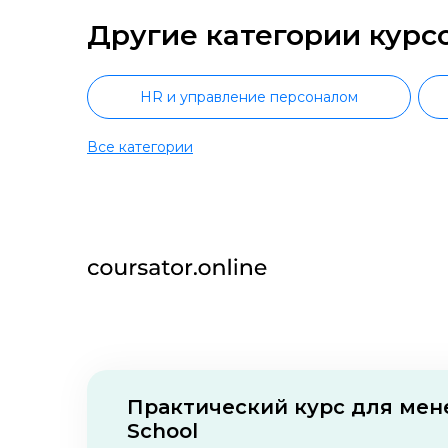
Другие категории курс
HR и управление персоналом
Все категории
Повышение квалификации HR
Малое предпринимательство
Деловые коммуникации
Упра
Карточки для маркетплейсов
Марке
Бухгалтерия
1С Бухгалтерия
Практический курс для мен
О нас
Контакты
Отзывы о школах
Бюджетирование
Инвестици
School