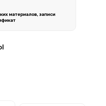
ких материалов, записи
ификат
ol
Уровень организации *