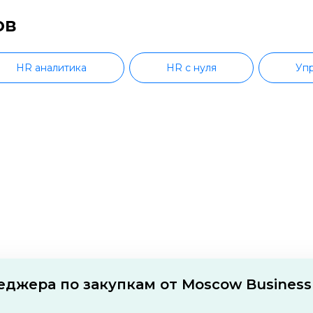
ов
HR аналитика
HR с нуля
Упр
Предпринимательство
Основы пре
Социальное предпринимательство
вление в e-commerce
Маркетплейсы с нуля
тплейсы с трудоустройством
Маркетплейсы с серт
Бухгалтерия с нуля
Повышение квалификаци
еджера по закупкам от Moscow Business
и
Инвестиции для начинающих
Эк