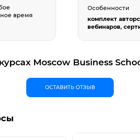
бое
Особенности
ное время
комплект авторс
вебинаров, серт
курсах Moscow Business Scho
ОСТАВИТЬ ОТЗЫВ
рсы
а материала *
Программа обучения *