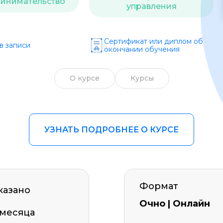
инимательство
управления
Образ жизни
Бизнес и финансы
Сертификат или диплом об
в записи
окончании обучения
Спорт
Саморазвитие
О курсе
Курсы
Другое
Рукоделие
УЗНАТЬ ПОДРОБНЕЕ О КУРСЕ
Формат
казано
Очно | Онлайн
 месяца