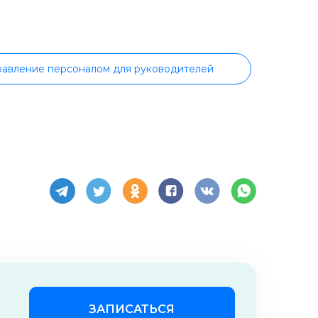
авление персоналом для руководителей
дпринимательства
ИП
Технологическое предпринимательство
Инфографика для маркетплейсов
ификатом
Аналитика маркетплейсов
и бухгалтеров
Личные финансы
ономика
Мировая экономика
ЗАПИСАТЬСЯ