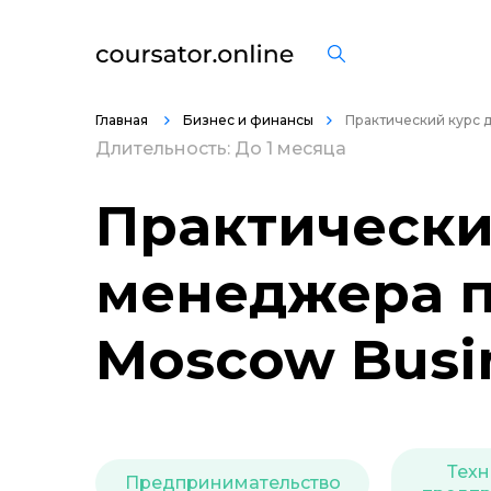
Главная
Бизнес и финансы
Практический курс 
Длительность: До 1 месяца
Практически
менеджера п
Moscow Busi
Техн
Предпринимательство