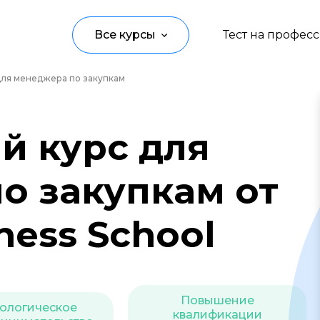
Все курсы
Тест на профес
для менеджера по закупкам
Программирование
Управление
й курс для
Дизайн
о закупкам от
Маркетинг
Аналитика
ness School
Создание контента
Иностранные языки
Повышение
Детям
ологическое
квалификации