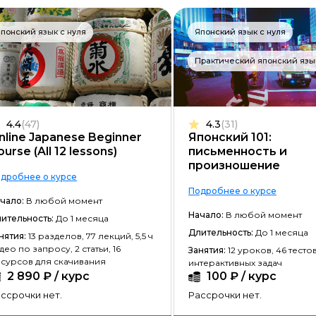
Разработка на C#
понский язык с нуля
Японский язык с нуля
Разработка на C++
Практический японский язы
Разработка на Kotlin
Разработка игр на Unreal Engine
Разработка на Swift
4.4
(47)
4.3
(31)
nline Japanese Beginner
Японский 101:
Фреймворк Laravel
urse (All 12 lessons)
письменность и
произношение
Golang-разработка
дробнее о курсе
Подробнее о курсе
VR/AR разработка
чало:
В любой момент
Начало:
В любой момент
ительность:
До 1 месяца
1C-разработка
Длительность:
До 1 месяца
нятия:
13 разделов, 77 лекций, 5,5 ч
Фреймворк React.JS
део по запросу, 2 статьи, 16
Занятия:
12 уроков, 46 тестов
сурсов для скачивания
интерактивных задач
Фреймворк Spring
2 890 ₽ / курс
100 ₽ / курс
ссрочки нет.
Рассрочки нет.
Фреймворк Django