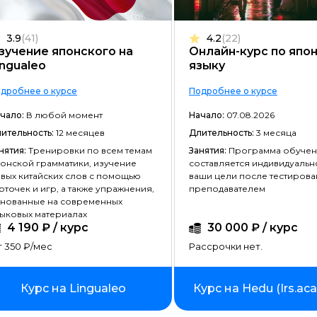
Frontend-разработка
3.9
(41)
4.2
(22)
Разработка игр
зучение японского на
Онлайн-курс по япо
ingualeo
языку
Системное администрирование
дробнее о курсе
Подробнее о курсе
Java-разработка
чало:
В любой момент
Начало:
07.08.2026
Android-разработка
ительность:
12 месяцев
Длительность:
3 месяца
PHP-разработка
нятия:
Тренировки по всем темам
Занятия:
Программа обучен
онской грамматики, изучение
составляется индивидуальн
Верстка на HTML/CSS
вых китайских слов с помощью
ваши цели после тестирова
рточек и игр, а также упражнения,
преподавателем
DevOps
нованные на современных
ыковых материалах
QA-тестирование
4 190 ₽ / курс
30 000 ₽ / курс
 350 ₽/мес
Рассрочки нет.
IOS-разработка
Разработка игр на Unity
Курс на Lingualeo
Курс на Hedu (Irs.ac
Информационная безопасность