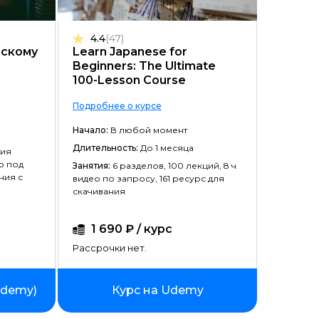
Цена ↓
4.4
(47)
Рассрочка ↑
нскому
Learn Japanese for
Beginners: The Ultimate
Рассрочка ↓
100-Lesson Course
Начало ↑
Подробнее о курсе
Начало ↓
Начало:
В любой момент
Длительность:
Длительность ↑
До 1 месяца
ия
о под
Занятия:
6 разделов, 100 лекций, 8 ч
Длительность ↓
ния с
видео по запросу, 161 ресурс для
скачивания
1 690 ₽ / курс
Рассрочки нет.
ademy)
Курс на Udemy