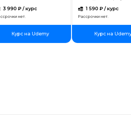
Создание сайтов на тильде
3 990 ₽ / курс
1 590 ₽ / курс
Fullstack-разработка
ссрочки нет.
Рассрочки нет.
Vue JS
Курс на Udemy
Курс на Udem
Ruby
Terraform
Wordpress
Битрикс
Angular
ASP.NET Core
Базы данных
Блокчейн разработка
Инженер по автоматизации