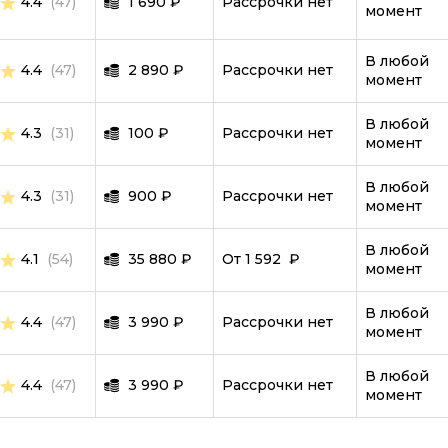
4.4
(47)
1 690
Языки программирования
₽
Рассрочки нет
момент
VBA Excel
В любой
4.4
(47)
2 890
₽
Рассрочки нет
Работа с офисными программа
момент
JUnit
В любой
4.3
(31)
100
₽
Рассрочки нет
момент
CI CD
Управление
В любой
4.3
(31)
900
₽
Рассрочки нет
момент
Управление разработкой и IT
В любой
4.1
(54)
35 880
₽
От 1 592 ₽
Product-менеджмент
момент
Project-менеджмент
В любой
4.4
(47)
3 990
₽
Рассрочки нет
момент
Финансы для руководителей
Руководство маркетингом
В любой
4.4
(47)
3 990
₽
Рассрочки нет
момент
Запуск стартапов
Управление продажами