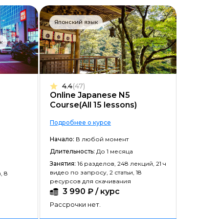
Японский язык
к
4.4
(47)
Online Japanese N5
Course(All 15 lessons)
Подробнее о курсе
Начало:
В любой момент
Длительность:
До 1 месяца
Занятия:
16 разделов, 248 лекций, 21 ч
видео по запросу, 2 статьи, 18
, 8
ресурсов для скачивания
3 990 ₽ / курс
Рассрочки нет.