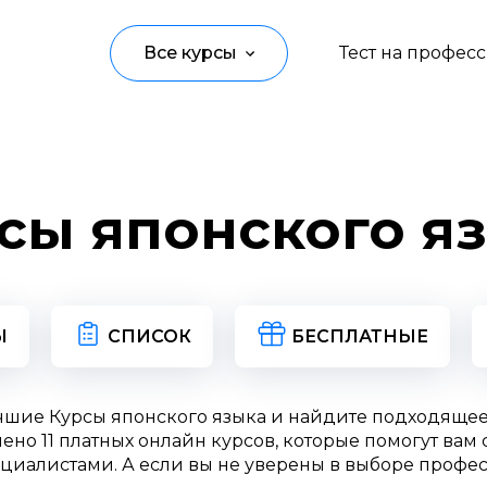
Все курсы
Тест на профес
Программирование
Управление
сы японского я
Дизайн
Маркетинг
Аналитика
Ы
СПИСОК
БЕСПЛАТНЫЕ
Создание контента
чшие Курсы японского языка и найдите подходяще
Иностранные языки
ено 11 платных онлайн курсов, которые помогут вам 
циалистами. А если вы не уверены в выборе профес
Детям