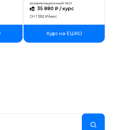
экзаменационный тест
35 880 ₽ / курс
От 1 592 ₽/мес
y
Курс на ЕШКО