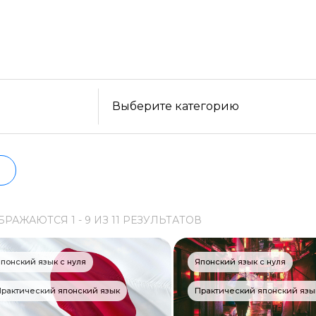
платные варианты. Большой выбор обучающих прогр
сти, формату, отзывам, условиям рассрочки. Мы п
Образ жизни
сех курсах проверенных школ в актуальном состоян
Бизнес и финансы
Спорт
Саморазвитие
Выберите категорию
Другое
Рукоделие
Программирование
БРАЖАЮТСЯ
1 -
9
ИЗ
11
РЕЗУЛЬТАТОВ
Web-разработка
Python-разработка
понский язык с нуля
Японский язык с нуля
Мобильная разработка
рактический японский язык
Практический японский язы
JavaScript-разработка