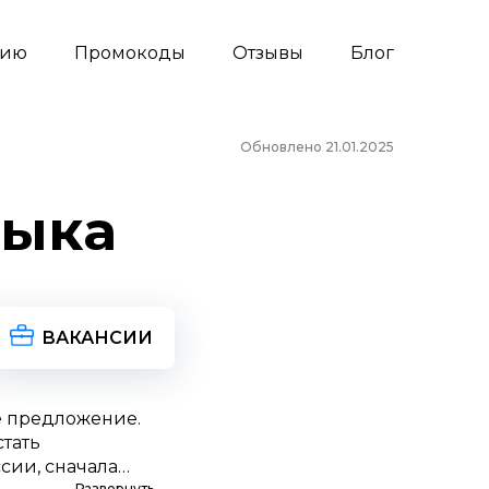
сию
Промокоды
Отзывы
Блог
Обновлено 21.01.2025
зыка
ВАКАНСИИ
е предложение.
стать
сии, сначала
Развернуть