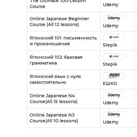
The Ultimate 100-Lesson
Udemy
Course
Online Japanese Beginner
Course (All 12 lessons)
Udemy
Японский 101: письменность
и произношение
Stepik
Японский 102: базовая
грамматика
Stepik
Японский язык с нуля
самостоятельно
ЕШКО
Online Japanese N4
Course(All 15 lessons)
Udemy
Online Japanese N3
Course(All 10 lessons)
Udemy