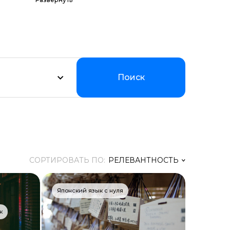
амм по цене,
оддерживаем
ии.
Поиск
СОРТИРОВАТЬ ПО:
РЕЛЕВАНТНОСТЬ
Релевантность
Японский язык с нуля
Заголовок
к
Цена ↑