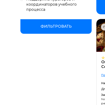
координаторов учебного
процесса
ФИЛЬТРОВАТЬ
П
O
C
По
На
Дл
За
ho
ре