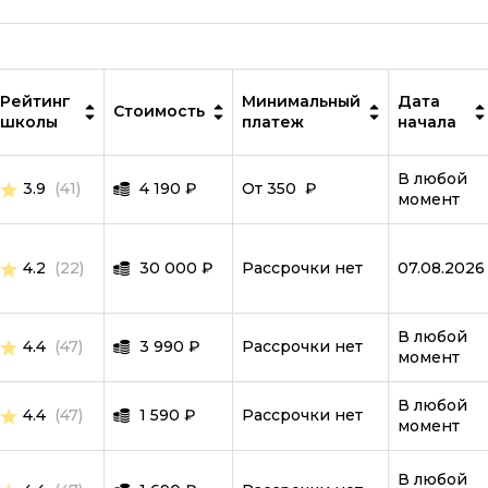
IT-специалист
MySQL
ООП
Рейтинг
Минимальный
Дата
Стоимость
школы
платеж
начала
PostgreSQL
Программирование дронов
В любой
3.9
(41)
4 190
₽
От 350 ₽
момент
Робототехника и мехатроника
Ручное тестирование
4.2
(22)
30 000
₽
Рассрочки нет
07.08.2026
Scala
SQL
В любой
4.4
(47)
3 990
₽
Рассрочки нет
момент
Symfony
В любой
Тестировщик игр
4.4
(47)
1 590
₽
Рассрочки нет
момент
TypeScript
В любой