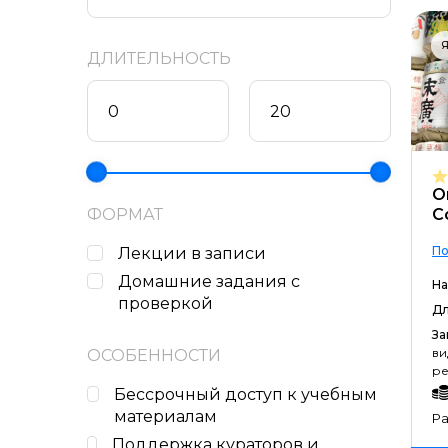
Я
ДЛИТЕЛЬНОСТЬ
O
ФОРМАТ
Co
По
Лекции в записи
Домашние задания c
На
проверкой
Дл
За
ви
ОСОБЕННОСТИ
ре
Бессрочный доступ к учебным
материалам
Ра
Поддержка кураторов и