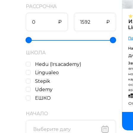
РАССРОЧКА
И
₽
₽
L
По
На
ШКОЛА
Дл
За
Hedu (Irs.academy)
яп
Lingualeo
но
ка
Stepik
ос
Udemy
яз
ЕШКО
От
НАЧАЛО