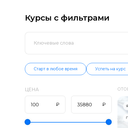
попробуйте бес
продолжительно
информацию о в
Курсы с фильтрами
Старт в любое время
Успеть на курс
ОТО
ЦЕНА
₽
₽
Я
П