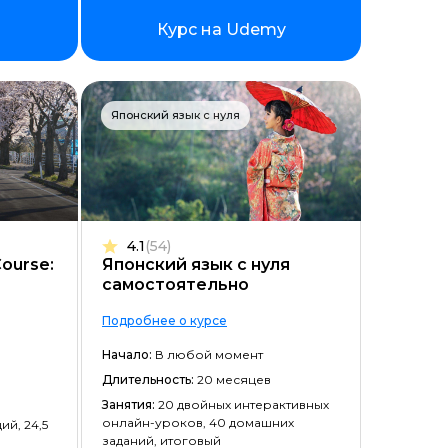
Курс на Udemy
Японский язык с нуля
ойством
4.1
(54)
ourse:
Японский язык с нуля
самостоятельно
Подробнее о курсе
Начало:
В любой момент
Длительность:
20 месяцев
Занятия:
20 двойных интерактивных
онлайн-уроков, 40 домашних
ий, 24,5
заданий, итоговый