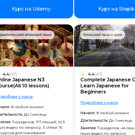
Фреймворк Node.JS
Курс на Udemy
Курс на Stepik
Работа с GIT
Фреймворк Flutter
рактический японский язык
Японский язык с нуля
Алгоритмы и структуры данных
ООП
Программирование с нуля
Программирование с трудоустр
4.4
(47)
4.4
(47)
nline Japanese N3
Complete Japanese C
Docker
ourse(All 10 lessons)
Learn Japanese for
Beginners
Работа с Ansible
дробнее о курсе
Подробнее о курсе
Kubernetes
чало:
В любой момент
Начало:
В любой момент
ительность:
До 1 месяца
Backend-разработка
Длительность:
До 1 месяца
нятия:
11 разделов, 177 лекций, 10,5
No-code разработка
urs видео по запросу, 3 статьи, 15
Занятия:
7 разделов, 46 лекц
сурсов для скачивания
hours видео по запросу