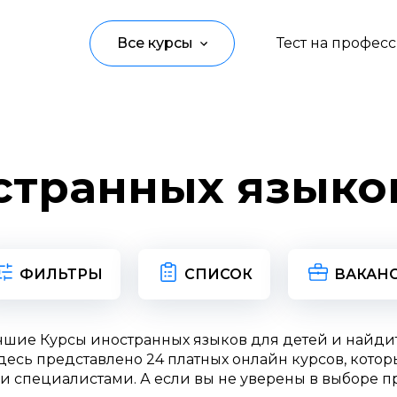
Все курсы
Тест на профес
Программирование
Управление
странных языков
Дизайн
Маркетинг
Аналитика
ФИЛЬТРЫ
СПИСОК
ВАКАН
Создание контента
чшие Курсы иностранных языков для детей и найд
Иностранные языки
есь представлено 24 платных онлайн курсов, котор
и специалистами. А если вы не уверены в выборе п
Детям