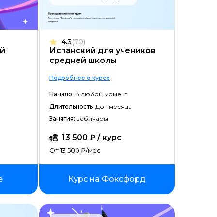
4.3
(70)
ей
Испанский для учеников
средней школы
Подробнее о курсе
Начало:
В любой момент
Длительность:
До 1 месяца
Занятия:
вебинары
13 500 ₽ / курс
От 13 500 ₽/мес
e
Курс на Фоксфорд