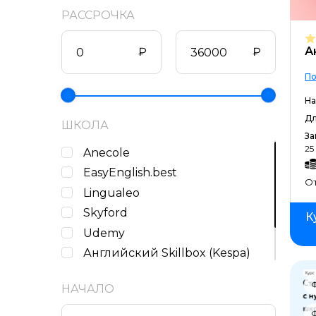
РАССРОЧКА
А
₽
₽
По
На
Дл
ШКОЛА
За
25
Anecole
EasyEnglish.best
От
Lingualeo
Skyford
К
Udemy
Английский Skillbox (Kespa)
Коалиция
Ф
НАЧАЛО
Фоксфорд
Ф