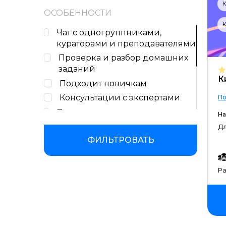
К
Практические интерактивные
ОСОБЕННОСТИ
задания в формате тренажеров
К
Чат с одногруппниками,
кураторами и преподавателями
Проверка и разбор домашних
заданий
К
Подходит новичкам
Консультации с экспертами
По
Поддержка кураторов и
На
координаторов учебного
Дл
процесса
ФИЛЬТРОВАТЬ
Бессрочный доступ к учебным
материалам
Ра
Высокоинтенсивный формат
обучения