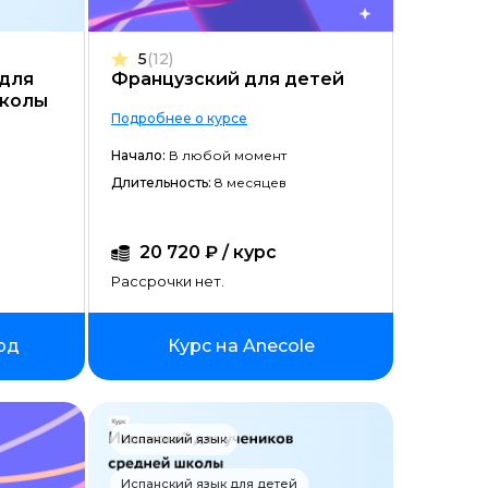
Цена ↓
5
(12)
Рассрочка ↑
 для
Французский для детей
школы
Рассрочка ↓
Подробнее о курсе
Начало ↑
Начало:
В любой момент
Длительность:
8 месяцев
Начало ↓
Длительность ↑
20 720 ₽ / курс
Длительность ↓
Рассрочки нет.
рд
Курс на Anecole
Испанский язык
Испанский язык для детей