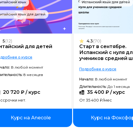
итайский язык
Испанский язык для детей
Фреймворк Node.JS
итайский язык для детей
Работа с GIT
Фреймворк Flutter
Алгоритмы и структуры данных
5
(12)
4.3
(70)
итайский для детей
Старт в сентябре.
ООП
Испанский с нуля дл
дробнее о курсе
учеников средней 
Программирование с нуля
чало:
В любой момент
Подробнее о курсе
Программирование с трудоустр
ительность:
8 месяцев
Начало:
В любой момент
Docker
Длительность:
До 1 месяца
20 720 ₽ / курс
Работа с Ansible
35 400 ₽ / курс
ссрочки нет.
От 35 400 ₽/мес
Kubernetes
Backend-разработка
Курс на Anecole
Курс на Фоксфо
No-code разработка