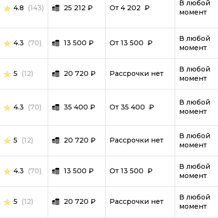
IT-специалист
В любой
4.8
(143)
25 212
₽
От 4 202 ₽
момент
MySQL
В любой
ООП
4.3
(70)
13 500
₽
От 13 500 ₽
момент
PostgreSQL
В любой
5
(12)
20 720
₽
Рассрочки нет
Программирование дронов
момент
Робототехника и мехатроника
В любой
4.3
(70)
35 400
₽
От 35 400 ₽
Ручное тестирование
момент
Scala
В любой
5
(12)
20 720
₽
Рассрочки нет
момент
SQL
Symfony
В любой
4.3
(70)
13 500
₽
От 13 500 ₽
момент
Тестировщик игр
В любой
TypeScript
5
(12)
20 720
₽
Рассрочки нет
момент