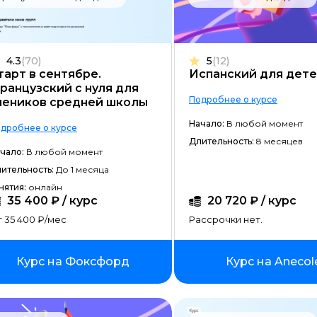
Разработка на C#
Разработка на C++
4.3
(70)
5
(12)
Разработка на Kotlin
тарт в сентябре.
Испанский для дет
ранцузский с нуля для
Разработка игр на Unreal Engine
Подробнее о курсе
чеников средней школы
Разработка на Swift
Начало:
В любой момент
дробнее о курсе
Длительность:
8 месяцев
Фреймворк Laravel
чало:
В любой момент
Golang-разработка
ительность:
До 1 месяца
нятия:
онлайн
VR/AR разработка
35 400 ₽ / курс
20 720 ₽ / курс
 35 400 ₽/мес
Рассрочки нет.
1C-разработка
Фреймворк React.JS
Курс на Фоксфорд
Курс на Anecol
Фреймворк Spring
Фреймворк Django