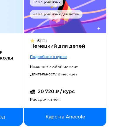
Немецкий язык
Немецкий язык для детей
5
(12)
Немецкий для детей
я
Подробнее о курсе
школы
Начало:
В любой момент
ойством
Длительность:
8 месяцев
20 720 ₽ / курс
Рассрочки нет.
рд
Курс на Anecole