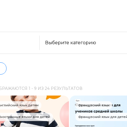
уйте бесплатные варианты. Большой выбор обучающ
ельности, формату, отзывам, условиям рассрочки. 
Образ жизни
нформацию о всех курсах проверенных школ в акт
Бизнес и финансы
Спорт
Саморазвитие
Выберите категорию
Другое
Рукоделие
Программирование
БРАЖАЮТСЯ
1 -
9
ИЗ
24
РЕЗУЛЬТАТОВ
Web-разработка
Python-разработка
нглийский язык детям
Французский язык
Мобильная разработка
ностранные языки для детей
Французский язык для дете
JavaScript-разработка