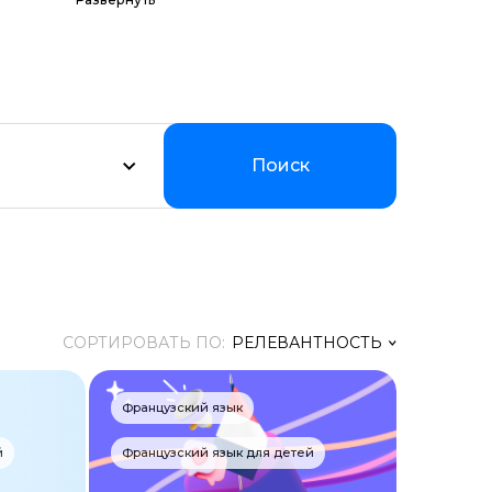
их программ по
Мы
уальном
Поиск
СОРТИРОВАТЬ ПО:
РЕЛЕВАНТНОСТЬ
Релевантность
Французский язык
Заголовок
й
Французский язык для детей
Цена ↑