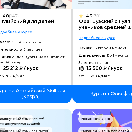
Frontend-разработка
4.8
(143)
4.3
(70)
Разработка игр
нглийский для детей
Французский с нуля
учеников средней 
Системное администрирование
дробнее о курсе
Подробнее о курсе
Java-разработка
чало:
В любой момент
Начало:
В любой момент
ительность:
6 месяцев
Android-разработка
Длительность:
До 1 месяца
нятия:
Индивидуальные занятия от
PHP-разработка
 до 40 минут
Занятия:
онлайн
25 212 ₽ / курс
13 500 ₽ / курс
Верстка на HTML/CSS
 4 202 ₽/мес
От 13 500 ₽/мес
DevOps
урс на Английский Skillbox
Курс на Фоксфо
QA-тестирование
(Kespa)
IOS-разработка
Разработка игр на Unity
ранцузский язык
Испанский язык
Информационная безопасность
ранцузский язык для детей
Испанский язык для детей