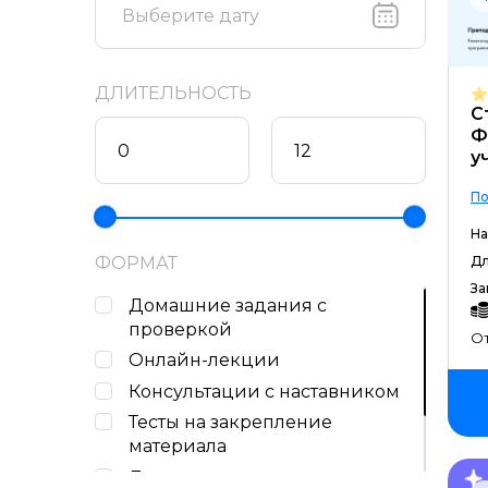
ДЛИТЕЛЬНОСТЬ
С
Ф
у
По
На
ФОРМАТ
Дл
За
Домашние задания c
проверкой
От
Онлайн-лекции
Консультации с наставником
Тесты на закрепление
материала
Лекции в записи