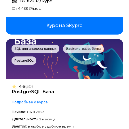
132 822 ₽ / курс
От 4 439 ₽/мес
Курс на Skypro
SQL для анализа данных
Backend-разработка
PostgreSQL
4.6
(50)
PostgreSQL База
Подробнее о курсе
Начало:
06.11.2023
Длительность:
2 месяца
Занятия:
в любое удобное время