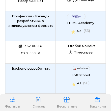
До 1 месяца
Рассрочки нет
Профессия «Бэкенд-
разработчик» в
HTML Academy
индивидуальном формате
(53)
4.5
362 000
₽
В любой момент
11 месяцев
От 2 550 ₽
Backend разработчик
LoftSchool
(56)
4.1
34 860
₽
В любой момент
3 месяца
От 1 452 ₽
Фильтры
Список
Бесплатные
Вакансии