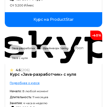
От 5 200 ₽/мес
Курс на ProductStar
-40%
Java-разработка
Фреймворк Spring
ООП
Java с нуля
4.6
(206)
Курс «Java-разработчик» с нуля
Подробнее о курсе
Начало:
В любой момент
Длительность:
11 месяцев
Занятия:
4 часа в неделю