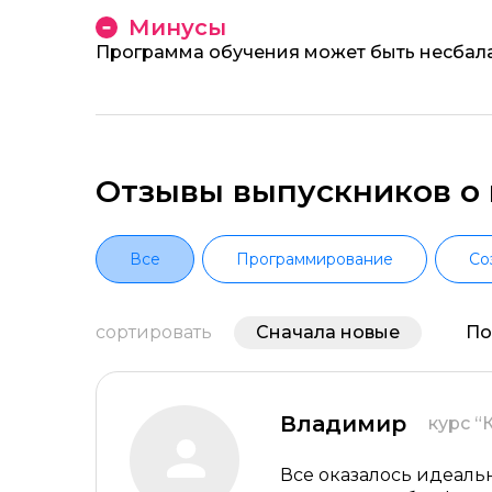
Минусы
Программа обучения может быть несба
Отзывы выпускников о к
Все
Программирование
Со
сортировать
Сначала новые
По
Владимир
курс “
Все оказалось идеаль