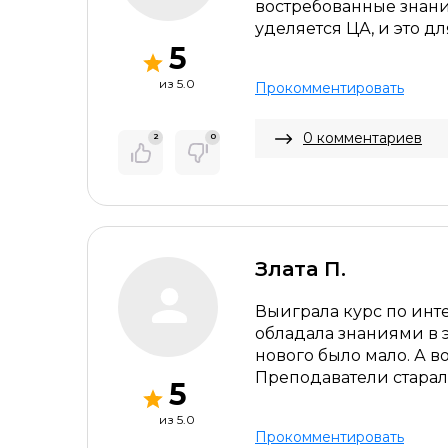
востребованные знани
уделяется ЦА, и это 
5
из 5.0
Прокомментировать
0 комментариев
2
0
Злата П.
Выиграла курс по инте
обладала знаниями в 
нового было мало. А во
Преподаватели старал
5
из 5.0
Прокомментировать