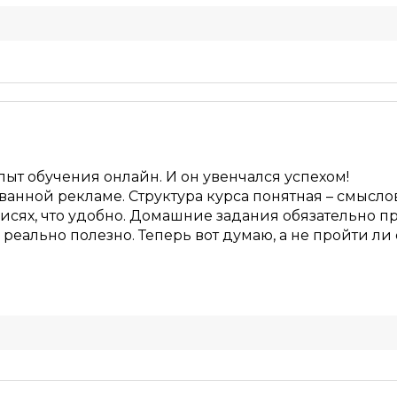
а материала *
Программа обучения *
uTube
ОСТАВИТЬ КОММЕНТАРИЙ
ыт обучения онлайн. И он увенчался успехом!
ованной рекламе. Структура курса понятная – смысл
 сфере интернет-маркетинга
писях, что удобно. Домашние задания обязательно 
 реально полезно. Теперь вот думаю, а не пройти л
магазин в соцсетях
ОСТАВИТЬ ОТЗЫВ
самостоятельно
ля до профи