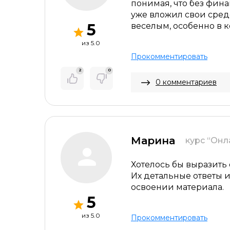
понимая, что без фин
уже вложил свои сред
Оставить отзыв
5
веселым, особенно в к
продолжительным и фок
из 5.0
определенно рекоменд
Прокомментировать
2
0
Название курса *
0 комментариев
Оставить комментарий
Нет нужного курса
Марина
курс “Онл
Онлайн-курс Как создать сайт сам
Хотелось бы выразить
Их детальные ответы
Коммерческий автор + Редактура и
освоении материала.
Онлайн-курс Коммерческий автор
5
Онлайн-курс Редактура и фактчеки
из 5.0
Прокомментировать