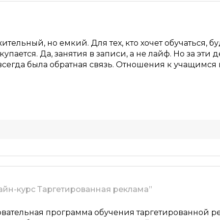
лама
ент
ение и аналитика в соцсетях
тельный, но емкий. Для тех, кто хочет обучаться, бу
упается. Да, занятия в записи, а не лайф. Но за эти
бизнеса
егда была обратная связь. Отношения к учащимся 
«ВКонтакте»
кт» от TexTerra
алист
dobe Photoshop
айн-курс Таргетированная реклама”
овательная программа обучения таргетированной ре