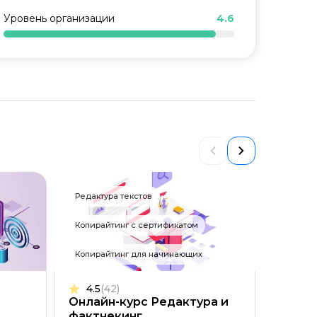
Уровень организации
4.6
Редактура текстов
Контент
Копирайтинг с сертификатом
Копирай
Копирайтинг для начинающих
4.5
(42)
4.5
(
Онлайн-курс Редактура и
Онлай
фактчекинг
марке