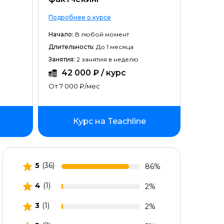
Подробнее о курсе
Подробн
Начало:
В любой момент
Начало:
Длительность:
До 1 месяца
Длитель
Занятия:
2 занятия в неделю
Занятия:
42 000 ₽ / курс
12 
От 7 000 ₽/мес
От 6 00
Курс на Teachline
5
(36)
86%
4
(1)
2%
3
(1)
2%