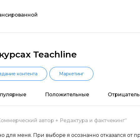
лансированной
урсах Teachline
здание контента
Маркетинг
пулярные
Положительные
Отрицател
Коммерческий автор + Редактура и фактчекинг”
но для меня. При выборе я осознанно отказался от 