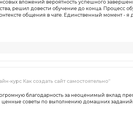
ансовых вложений вероятность успешного завершения
ства, решил довести обучение до конца. Процесс о
онтексте общения в чате. Единственный момент - я д
усироваться не только на теории, но и на практике.
ую этот курс всем, кто заинтересован в обучении.
айн-курс Как создать сайт самостоятельно”
остоятельно
 огромную благодарность за неоценимый вклад пре
 и ценные советы по выполнению домашних задани
 фактчекинг
нг