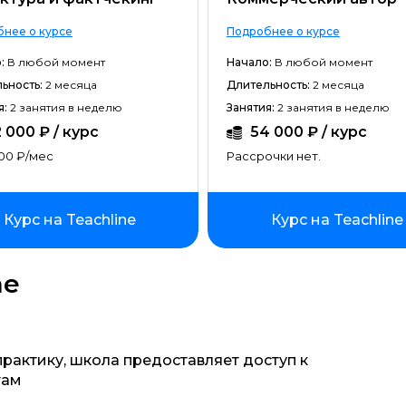
нее о курсе
Подробнее о курсе
:
В любой момент
Начало:
В любой момент
ьность:
2 месяца
Длительность:
2 месяца
я:
2 занятия в неделю
Занятия:
2 занятия в неделю
 000 ₽ / курс
54 000 ₽ / курс
00 ₽/мес
Рассрочки нет.
Курс на Teachline
Курс на Teachline
ne
актику, школа предоставляет доступ к
там