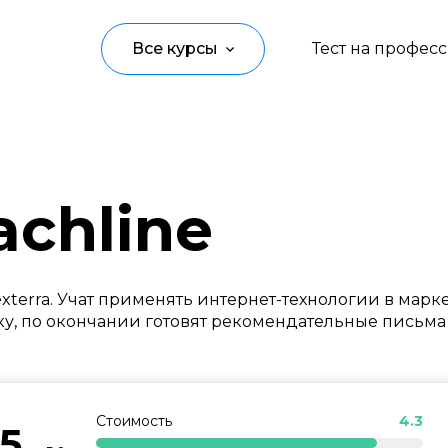
Все курсы
Тест на профес
Программирование
Управление
chline
Дизайн
Маркетинг
terra. Учат применять интернет-технологии в марк
Аналитика
ку, по окончании готовят рекомендательные письм
Создание контента
Иностранные языки
Стоимость
4.3
.5
Детям