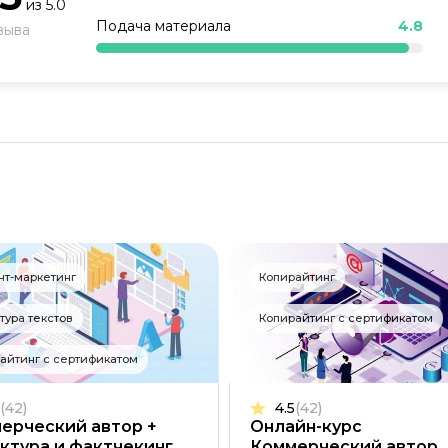
из
5.0
Образ жизни
Подача материала
4.8
зыва
Бизнес и финансы
Спорт
Саморазвитие
Другое
Рукоделие
нт-маркетинг
Копирайтинг
тура текстов
Копирайтинг с сертификатом
айтинг с сертификатом
(42)
4.5
(42)
ерческий автор +
Онлайн-курс
ктура и фактчекинг
Коммерческий автор