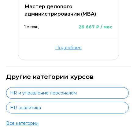
Мастер делового
администрирования (MBA)
26 667 ₽ / мес
1 месяц
Подробнее
Другие категории курсов
HR и управление персоналом
HR аналитика
HR с нуля
Все категории