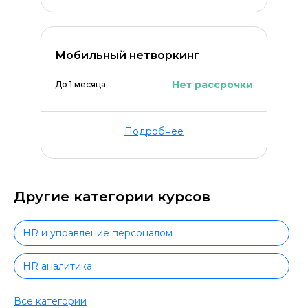
Мобильный нетворкинг
Нет рассрочки
До 1 месяца
Подробнее
Другие категории курсов
HR и управление персоналом
HR аналитика
HR с нуля
Все категории