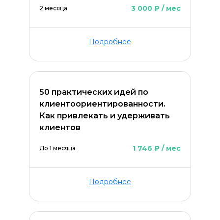
3 000 ₽ / мес
2 месяца
Подробнее
50 практических идей по
Оставить комментарий
клиентоориентированности.
Как привлекать и удерживать
клиентов
1 746 ₽ / мес
До 1 месяца
Подробнее