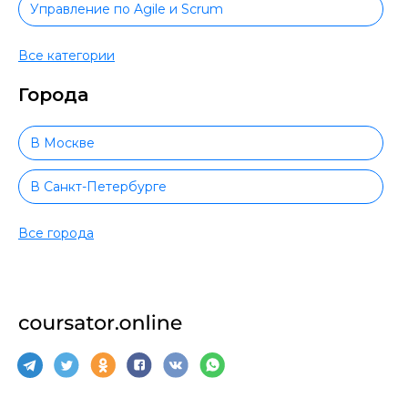
Управление по Agile и Scrum
Антикризисное управление
Все категории
Города
B2B-продажи
BIM-менеджмент
В Москве
Директор по персоналу
В Санкт-Петербурге
Финансовый директор
В Новосибирске
Все города
Гостиничный бизнес
В Екатеринбурге
Геймификация
В Нижнем Новгороде
Госзакупки и тендеры
В Казани
Кадровое делопроизводство
В Челябинске