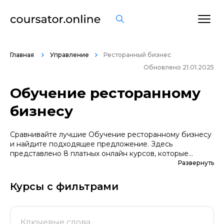
Главная
Управление
Ресторанный бизнес
Обновлено 21.01.2025
Обучение ресторанному
бизнесу
Сравнивайте лучшие Обучение ресторанному бизнесу
и найдите подходящее предложение. Здесь
представлено 8 платных онлайн курсов, которые
помогут вам стать грамотными специалистами. А если
Развернуть
вы не уверены в выборе профессии, сначала
попробуйте бесплатные варианты. Большой выбор
Курсы с фильтрами
обучающих программ по цене, продолжительности,
формату, отзывам, условиям рассрочки. Мы
поддерживаем информацию о всех курсах
проверенных школ в актуальном состоянии.