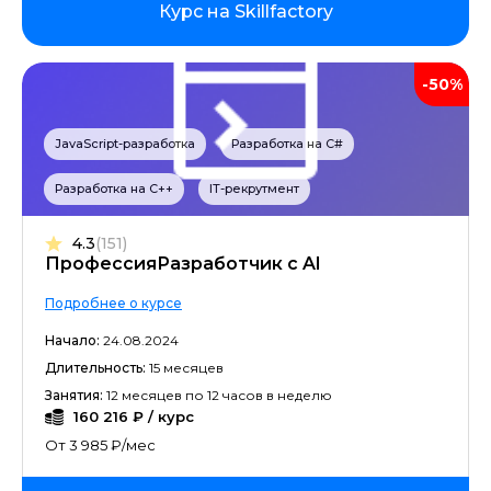
Курс на Skillfactory
-50%
JavaScript-разработка
Разработка на C#
Разработка на C++
IT-рекрутмент
4.3
(151)
ПрофессияРазработчик c AI
Подробнее о курсе
Начало:
24.08.2024
Длительность:
15 месяцев
Занятия:
12 месяцев по 12 часов в неделю
160 216 ₽ / курс
От 3 985 ₽/мес