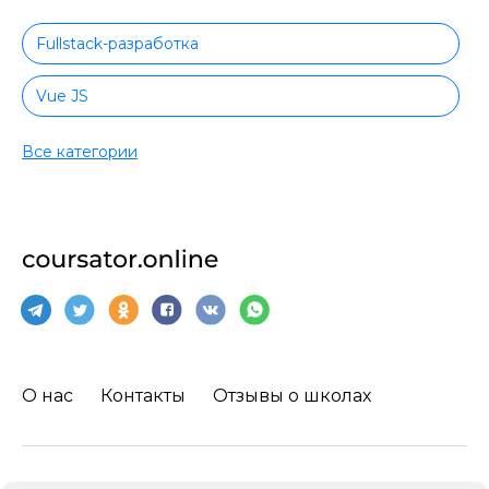
Fullstack-разработка
Vue JS
Ruby
Все категории
Terraform
Wordpress
Битрикс
Angular
О нас
Контакты
Отзывы о школах
ASP.NET Core
Базы данных