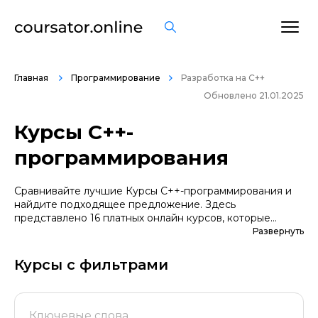
Главная
Программирование
Разработка на C++
Обновлено 21.01.2025
Курсы C++-
программирования
Сравнивайте лучшие Курсы C++-программирования и
найдите подходящее предложение. Здесь
представлено 16 платных онлайн курсов, которые
помогут вам стать грамотными специалистами. А если
Развернуть
вы не уверены в выборе профессии, сначала
попробуйте бесплатные варианты. Большой выбор
Курсы с фильтрами
обучающих программ по цене, продолжительности,
формату, отзывам, условиям рассрочки. Мы
поддерживаем информацию о всех курсах
проверенных школ в актуальном состоянии.