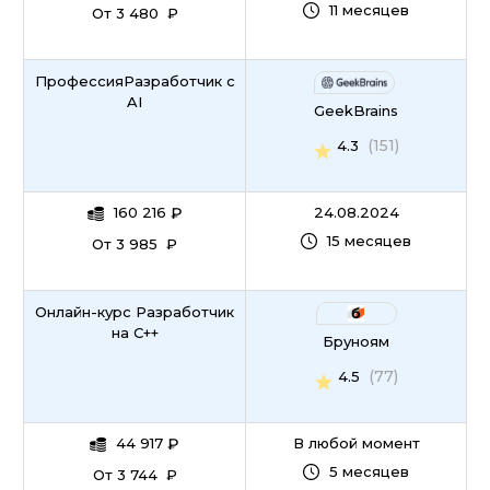
11 месяцев
От 3 480 ₽
ПрофессияРазработчик c
AI
GeekBrains
(151)
4.3
160 216
₽
24.08.2024
15 месяцев
От 3 985 ₽
Онлайн-курс Разработчик
на C++
Бруноям
(77)
4.5
44 917
₽
В любой момент
5 месяцев
От 3 744 ₽