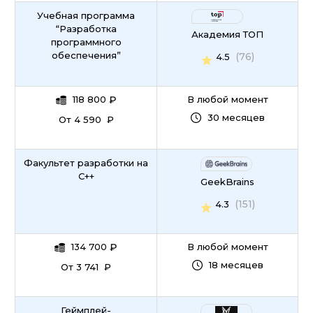
Учебная программа
“Разработка
Академия ТОП
программного
обеспечения”
(76)
4.5
118 800
₽
В любой момент
30 месяцев
От 4 590 ₽
Факультет разработки на
С++
GeekBrains
(151)
4.3
134 700
₽
В любой момент
18 месяцев
От 3 741 ₽
Геймплей-