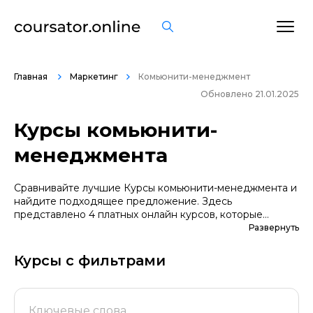
Главная
Маркетинг
Комьюнити-менеджмент
Обновлено 21.01.2025
Курсы комьюнити-
менеджмента
Сравнивайте лучшие Курсы комьюнити-менеджмента и
найдите подходящее предложение. Здесь
представлено 4 платных онлайн курсов, которые
помогут вам стать грамотными специалистами. А если
Развернуть
вы не уверены в выборе профессии, сначала
попробуйте бесплатные варианты. Большой выбор
Курсы с фильтрами
обучающих программ по цене, продолжительности,
формату, отзывам, условиям рассрочки. Мы
поддерживаем информацию о всех курсах
проверенных школ в актуальном состоянии.