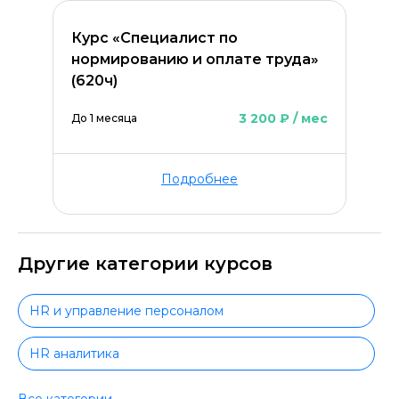
Курс «Специалист по
нормированию и оплате труда»
(620ч)
3 200 ₽ / мес
До 1 месяца
Подробнее
Другие категории курсов
HR и управление персоналом
HR аналитика
HR с нуля