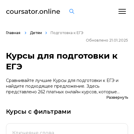
Главная
Детям
Подготовка к ЕГЭ
Обновлено 21.01.2025
Курсы для подготовки к
ЕГЭ
Сравнивайте лучшие Курсы для подготовки к ЕГЭ и
найдите подходящее предложение. Здесь
представлено 262 платных онлайн курсов, которые
помогут вам стать грамотными специалистами. А если
Развернуть
вы не уверены в выборе профессии, сначала
попробуйте бесплатные варианты. Большой выбор
Курсы с фильтрами
обучающих программ по цене, продолжительности,
формату, отзывам, условиям рассрочки. Мы
поддерживаем информацию о всех курсах
проверенных школ в актуальном состоянии.