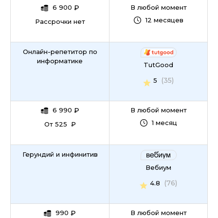
6 900
₽
В любой момент
12 месяцев
Рассрочки нет
Онлайн-репетитор по
информатике
TutGood
(35)
5
6 990
₽
В любой момент
1 месяц
От 525 ₽
Герундий и инфинитив
Вебиум
(76)
4.8
990
₽
В любой момент