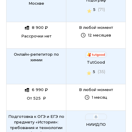
Годограф
Москве
(71)
5
8 900
₽
В любой момент
12 месяцев
Рассрочки нет
Онлайн-репетитор по
химии
TutGood
(35)
5
6 990
₽
В любой момент
1 месяц
От 525 ₽
Подготовка к ОГЭ и ЕГЭ по
предмету «История»:
НИИДПО
требования и технологии