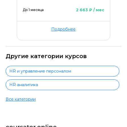
2 663 ₽ / мес
До 1 месяца
Подробнее
Другие категории курсов
HR и управление персоналом
HR аналитика
HR с нуля
Все категории
Управление персоналом для руководителей
Повышение квалификации HR