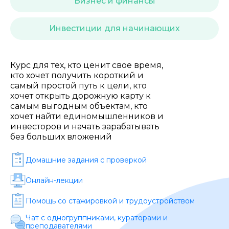
Бизнес и финансы
Стоимость *
Инвестиции для начинающих
Подача материала *
Курс для тех, кто ценит свое время,
кто хочет получить короткий и
Программа обучения *
самый простой путь к цели, кто
хочет открыть дорожную карту к
самым выгодным объектам, кто
Уровень организации *
хочет найти единомышленников и
инвесторов и начать зарабатывать
без больших вложений
Домашние задания c проверкой
Онлайн-лекции
Помощь со стажировкой и трудоустройством
Чат с одногруппниками, кураторами и
преподавателями