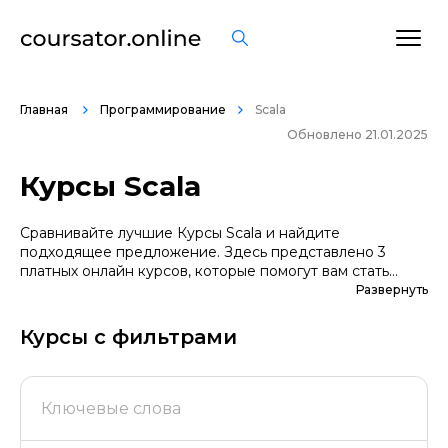
Главная
Программирование
Scala
Обновлено 21.01.2025
Курсы Scala
Сравнивайте лучшие Курсы Scala и найдите
подходящее предложение. Здесь представлено 3
платных онлайн курсов, которые помогут вам стать
грамотными специалистами. А если вы не уверены в
Развернуть
выборе профессии, сначала попробуйте бесплатные
варианты. Большой выбор обучающих программ по
Курсы с фильтрами
цене, продолжительности, формату, отзывам, условиям
рассрочки. Мы поддерживаем информацию о всех
курсах проверенных школ в актуальном состоянии.