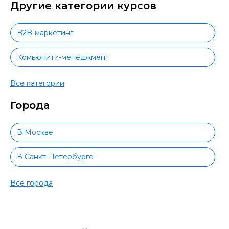
Другие категории курсов
B2B-маркетинг
Комьюнити-менеджмент
Контент-менеджер
Все категории
Города
Продвижение на маркетплейсах
Создание чат-ботов
В Москве
Создание и продвижение интернет-магазина
В Санкт-Петербурге
Таргетолог
В Новосибирске
Все города
Телеграм маркетинг
В Екатеринбурге