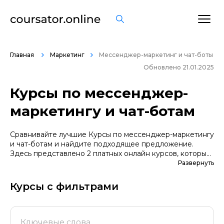
Главная
Маркетинг
Мессенджер-маркетинг и чат-боты
Обновлено 21.01.2025
Курсы по мессенджер-
маркетингу и чат-ботам
Сравнивайте лучшие Курсы по мессенджер-маркетингу
и чат-ботам и найдите подходящее предложение.
Здесь представлено 2 платных онлайн курсов, которые
помогут вам стать грамотными специалистами. А если
Развернуть
вы не уверены в выборе профессии, сначала
попробуйте бесплатные варианты. Большой выбор
Курсы с фильтрами
обучающих программ по цене, продолжительности,
формату, отзывам, условиям рассрочки. Мы
поддерживаем информацию о всех курсах
проверенных школ в актуальном состоянии.