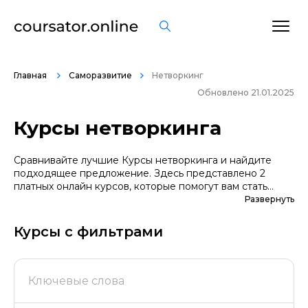
Главная
Саморазвитие
Нетворкинг
Обновлено 21.01.2025
Курсы нетворкинга
Сравнивайте лучшие Курсы нетворкинга и найдите
подходящее предложение. Здесь представлено 2
платных онлайн курсов, которые помогут вам стать
грамотными специалистами. А если вы не уверены в
Развернуть
выборе профессии, сначала попробуйте бесплатные
варианты. Большой выбор обучающих программ по
Курсы с фильтрами
цене, продолжительности, формату, отзывам, условиям
рассрочки. Мы поддерживаем информацию о всех
курсах проверенных школ в актуальном состоянии.