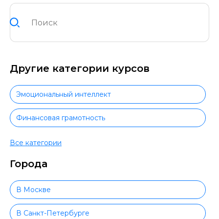
Другие категории курсов
Эмоциональный интеллект
Финансовая грамотность
Коммуникация с людьми и навыки общения
Все категории
Города
Коучинг
Критическое мышление
В Москве
Лидерство
В Санкт-Петербурге