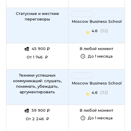
Статусные и жесткие
переговоры
Moscow Business School
(32)
4.6
45 900
₽
В любой момент
До 1 месяца
От 1 746 ₽
Техники успешных
коммуникаций: слушать,
Moscow Business School
понимать, убеждать,
аргументировать
(32)
4.6
59 900
₽
В любой момент
До 1 месяца
От 2 246 ₽