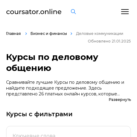
Главная
Бизнес и финансы
Деловые коммуникации
Обновлено 21.01.2025
Курсы по деловому
общению
Сравнивайте лучшие Курсы по деловому общению и
найдите подходящее предложение. Здесь
представлено 26 платных онлайн курсов, которые
помогут вам стать грамотными специалистами. А если
Развернуть
вы не уверены в выборе профессии, сначала
попробуйте бесплатные варианты. Большой выбор
Курсы с фильтрами
обучающих программ по цене, продолжительности,
формату, отзывам, условиям рассрочки. Мы
поддерживаем информацию о всех курсах
проверенных школ в актуальном состоянии.