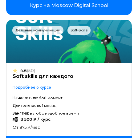
Курс на Moscow Digital School
Деловые коммуникации
Soft-Skills
4.6
(50)
Soft skills для каждого
Подробнее о курсе
Начало:
В любой момент
Длительность:
1 месяц
Занятия:
в любое удобное время
3 500 ₽ / курс
От 875 ₽/мес