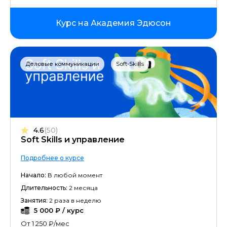
Курс на Академия Эдюсон
Деловые коммуникации
Soft-Skills
4.6
(50)
Soft Skills и управление
Подробнее о курсе
Начало:
В любой момент
Длительность:
2 месяца
Занятия:
2 раза в неделю
5 000 ₽ / курс
От 1 250 ₽/мес