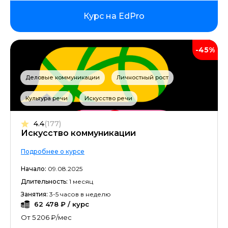
Курс на EdPro
-45%
Деловые коммуникации
Личностный рост
Культура речи
Искусство речи
4.4
(177)
Искусство коммуникации
Подробнее о курсе
Начало:
09.08.2025
Длительность:
1 месяц
Занятия:
3-5 часов в неделю
62 478 ₽ / курс
От 5 206 ₽/мес