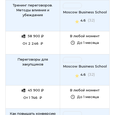
Тренинг переговоров.
Методы влияния и
Moscow Business School
убеждения
(32)
4.6
58 900
₽
В любой момент
До 1 месяца
От 2 246 ₽
Переговоры для
закупщиков
Moscow Business School
(32)
4.6
45 900
₽
В любой момент
До 1 месяца
От 1 746 ₽
Как повышать конверсию