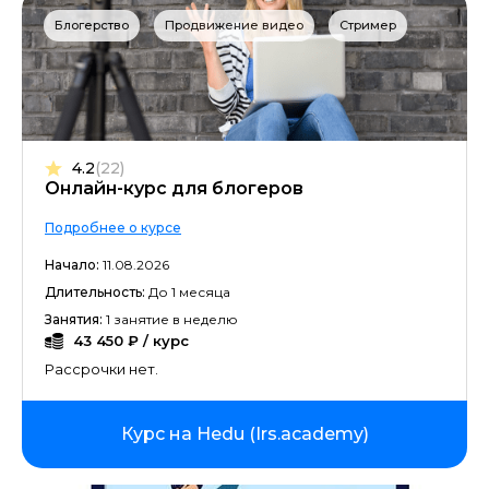
Блогерство
Продвижение видео
Стример
4.2
(22)
Онлайн-курс для блогеров
Подробнее о курсе
Начало:
11.08.2026
Длительность:
До 1 месяца
Занятия:
1 занятие в неделю
43 450 ₽ / курс
Рассрочки нет.
Курс на Hedu (Irs.academy)