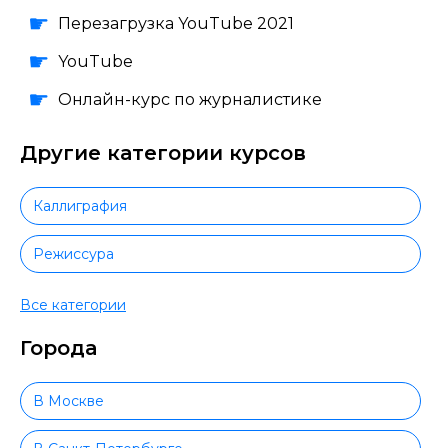
Перезагрузка YouTube 2021
YouTube
Онлайн-курс по журналистике
Другие категории курсов
Каллиграфия
Режиссура
Копирайтинг
Все категории
Города
Контент-маркетинг
Создание и монтаж видео
В Москве
Съемка и обработка фото