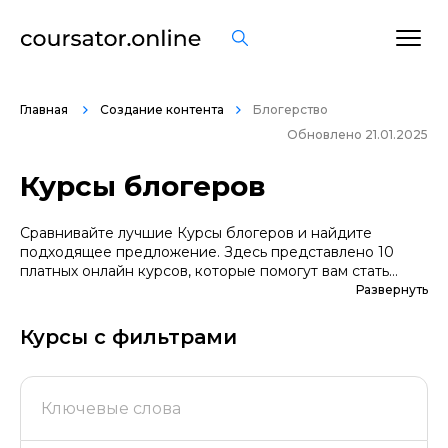
Главная
Создание контента
Блогерство
Обновлено 21.01.2025
Курсы блогеров
Сравнивайте лучшие Курсы блогеров и найдите
подходящее предложение. Здесь представлено 10
платных онлайн курсов, которые помогут вам стать
грамотными специалистами. А если вы не уверены в
Развернуть
выборе профессии, сначала попробуйте бесплатные
варианты. Большой выбор обучающих программ по
Курсы с фильтрами
цене, продолжительности, формату, отзывам, условиям
рассрочки. Мы поддерживаем информацию о всех
курсах проверенных школ в актуальном состоянии.