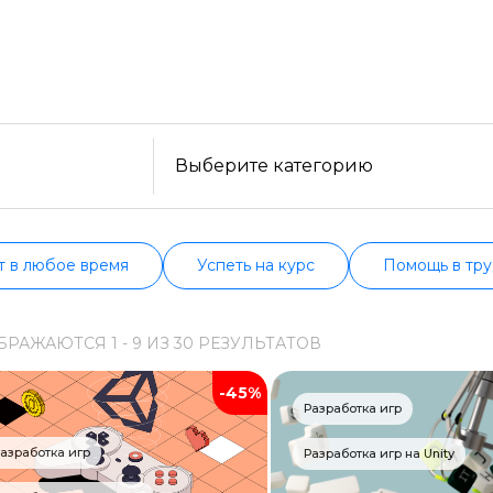
платные варианты. Большой выбор обучающих прогр
сти, формату, отзывам, условиям рассрочки. Мы п
Образ жизни
сех курсах проверенных школ в актуальном состоян
Бизнес и финансы
Спорт
Саморазвитие
Выберите категорию
Другое
Рукоделие
т в любое время
Успеть на курс
Помощь в тру
Программирование
БРАЖАЮТСЯ
1 -
9
ИЗ
30
РЕЗУЛЬТАТОВ
Web-разработка
-45%
Python-разработка
Разработка игр
Мобильная разработка
азработка игр
Разработка игр на Unity
JavaScript-разработка