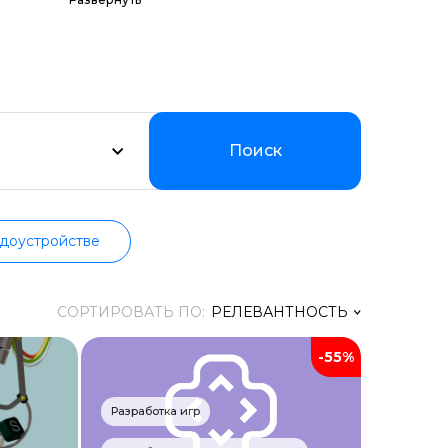
амм по цене,
оддерживаем
ии.
Поиск
доустройстве
СОРТИРОВАТЬ ПО:
РЕЛЕВАНТНОСТЬ
-55%
Релевантность
Заголовок
Разработка игр
Цена ↑