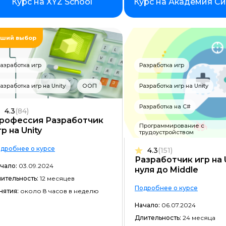
Курс на XYZ School
Курс на Академия С
Фреймворк Node.JS
Работа с GIT
ший выбор
Фреймворк Flutter
Алгоритмы и структуры данных
азработка игр
Разработка игр
ООП
азработка игр на Unity
ООП
Разработка игр на Unity
Программирование с нуля
Разработка на C#
4.3
(84)
Программирование с трудоустр
рофессия Разработчик
Программирование с
гр на Unity
трудоустройством
Docker
дробнее о курсе
4.3
(151)
Работа с Ansible
Разработчик игр на U
чало:
03.09.2024
нуля до Middle
Kubernetes
ительность:
12 месяцев
Подробнее о курсе
нятия:
около 8 часов в неделю
Backend-разработка
Начало:
06.07.2024
No-code разработка
Длительность:
24 месяца