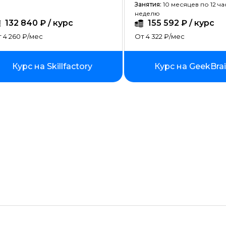
Создание сайтов на тильде
Занятия:
10 месяцев по 12 ча
неделю
132 840 ₽ / курс
155 592 ₽ / курс
Fullstack-разработка
 4 260 ₽/мес
От 4 322 ₽/мес
Vue JS
Ruby
Курс на Skillfactory
Курс на GeekBra
Terraform
Wordpress
Битрикс
Angular
ASP.NET Core
Базы данных
Блокчейн разработка
Инженер по автоматизации