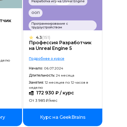
Разработка игр на Unreal Engine
Цена ↓
ООП
Рассрочка ↑
тчик
Программирование с
трудоустройством
Рассрочка ↓
4.3
(151)
Начало ↑
Профессия Разработчик
на Unreal Engine 5
Начало ↓
Подробнее о курсе
Длительность ↑
неделю
Начало:
06.07.2024
Длительность ↓
Длительность:
24 месяца
Занятия:
12 месяцев по 12 часов в
неделю
172 930 ₽ / курс
От 3 985 ₽/мес
ory
Курс на GeekBrains