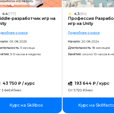
азработка игр на Unity
Frontend-разработка
4.4
(177)
4.3
(84)
Разработка игр
iddle-разработчик игр на
Профессия Разрабо
nity
игр на Unity
Системное администрирование
дробнее о курсе
Подробнее о курсе
Java-разработка
чало:
09.08.2025
Начало:
20.08.2024
Android-разработка
ительность:
3 месяца
Длительность:
18 месяцев
PHP-разработка
нятия:
3-5 часов в неделю
Занятия:
около 10 часов в 
Верстка на HTML/CSS
DevOps
QA-тестирование
43 750 ₽ / курс
193 644 ₽ / курс
 3 646 ₽/мес
IOS-разработка
От 5 720 ₽/мес
Разработка игр на Unity
Курс на Skillbox
Курс на Skillfact
Информационная безопасность