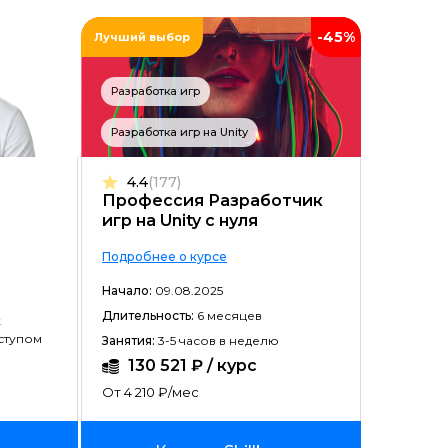
-45%
Лучший выбор
Разработка игр
Разработка игр на Unity
4.4
(177)
Профессия Разработчик
игр на Unity с нуля
Подробнее о курсе
Начало:
09.08.2025
Длительность:
6 месяцев
к
ступом
Занятия:
3-5 часов в неделю
130 521 ₽ / курс
От 4 210 ₽/мес