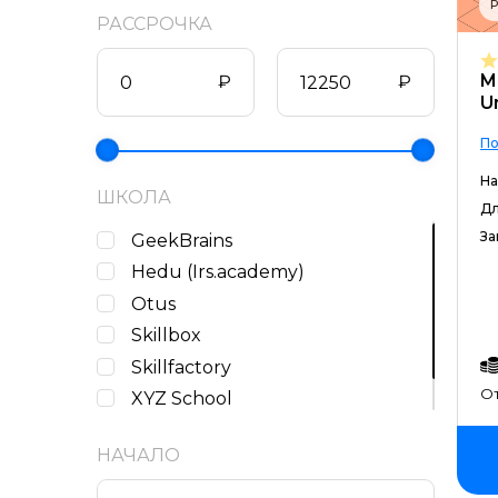
Р
РАССРОЧКА
M
₽
₽
U
По
На
ШКОЛА
Дл
За
GeekBrains
Hedu (Irs.academy)
Otus
Skillbox
Skillfactory
От
XYZ School
Академия Синергия
НАЧАЛО