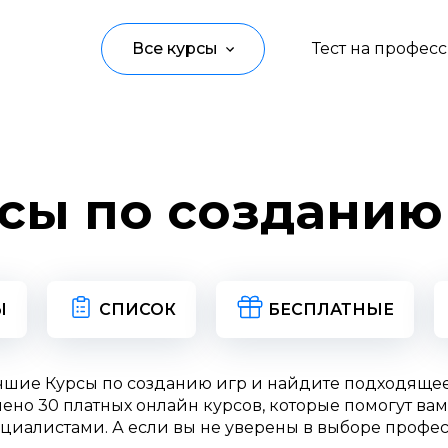
Все курсы
Тест на профес
Программирование
Управление
сы по созданию
Дизайн
Маркетинг
Аналитика
Ы
СПИСОК
БЕСПЛАТНЫЕ
Создание контента
чшие Курсы по созданию игр и найдите подходяще
Иностранные языки
ено 30 платных онлайн курсов, которые помогут вам
циалистами. А если вы не уверены в выборе профес
Детям