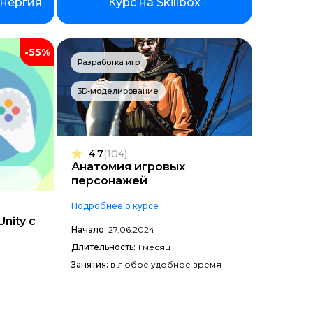
инергия
Курс на Skillbox
-55%
Разработка игр
3D-моделирование
4.7
(104)
ойством
Анатомия игровых
персонажей
Подробнее о курсе
nity с
Начало:
27.06.2024
Длительность:
1 месяц
Занятия:
в любое удобное время