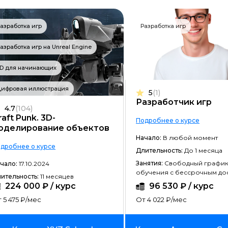
Разработка на C#
азработка игр
Разработка игр
Разработка на C++
Разработка на Kotlin
азработка игр на Unreal Engine
Разработка игр на Unreal Engine
D для начинающих
Разработка на Swift
Цифровая иллюстрация
5
(1)
Разработчик игр
Фреймворк Laravel
4.7
(104)
raft Punk. 3D-
Подробнее о курсе
Golang-разработка
оделирование объектов
Начало:
В любой момент
VR/AR разработка
дробнее о курсе
Длительность:
До 1 месяца
1C-разработка
Занятия:
Свободный графи
чало:
17.10.2024
обучения с бессрочным до
ительность:
11 месяцев
Фреймворк React.JS
224 000 ₽ / курс
96 530 ₽ / курс
Фреймворк Spring
 5 475 ₽/мес
От 4 022 ₽/мес
Фреймворк Django