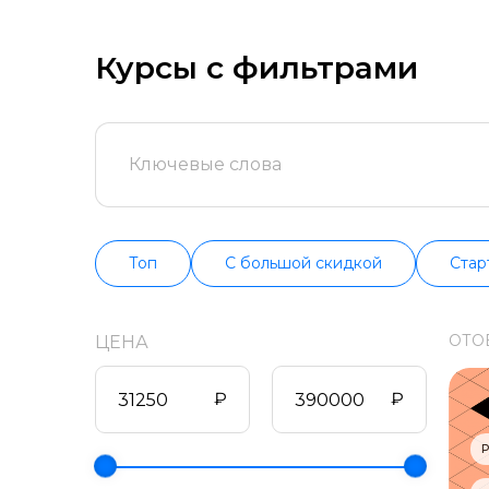
попробуйте бес
продолжительно
информацию о в
Курсы с фильтрами
Топ
С большой скидкой
Стар
ОТО
ЦЕНА
₽
₽
Р