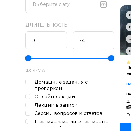
Р
ДЛИТЕЛЬНОСТЬ
Р
3
D
ФОРМАТ
м
Домашние задания c
По
проверкой
На
Онлайн-лекции
Дл
Лекции в записи
Сессии вопросов и ответов
От
Практические интерактивные
задания в формате тренажеров