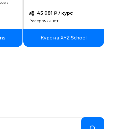
сов в
45 081 ₽ / курс
Рассрочки нет.
ins
Курс на XYZ School