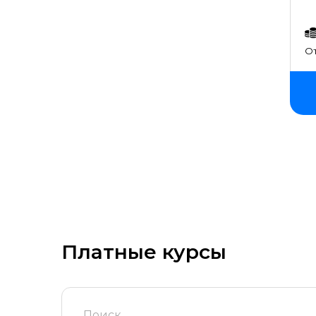
Подходит новичкам
Защита итогового проекта
От
Платные курсы