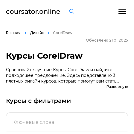
Главная
Дизайн
CorelDraw
Обновлено 21.01.2025
Курсы CorelDraw
Сравнивайте лучшие Курсы CorelDraw и найдите
подходящее предложение. Здесь представлено 3
платных онлайн курсов, которые помогут вам стать
грамотными специалистами. А если вы не уверены в
Развернуть
выборе профессии, сначала попробуйте бесплатные
варианты. Большой выбор обучающих программ по
Курсы с фильтрами
цене, продолжительности, формату, отзывам, условиям
рассрочки. Мы поддерживаем информацию о всех
курсах проверенных школ в актуальном состоянии.