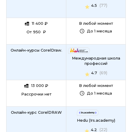
(77)
4.5
11 400
₽
В любой момент
До 1 месяца
От 950 ₽
Онлайн-курсы CorelDraw.
Международная школа
профессий
(69)
4.7
13 000
₽
В любой момент
До 1 месяца
Рассрочки нет
Онлайн-курс CorelDRAW
Hedu (Irs.academy)
(22)
4.2