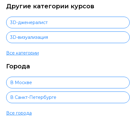
Другие категории курсов
3D-дженералист
3D-визуализация
Adobe InDesign
Все категории
Города
Adobe Animate
CG-рисование
В Москве
Черчение
В Санкт-Петербурге
CorelDraw
В Новосибирске
Все города
DIALux
В Екатеринбурге