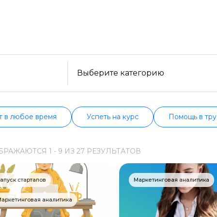
уйте бесплатные варианты. Большой выбор обучающ
ельности, формату, отзывам, условиям рассрочки. 
Образ жизни
нформацию о всех курсах проверенных школ в акт
Бизнес и финансы
Спорт
Саморазвитие
Выберите категорию
Другое
Рукоделие
т в любое время
Успеть на курс
Помощь в тру
Программирование
БРАЖАЮТСЯ
1 -
9
ИЗ
27
РЕЗУЛЬТАТОВ
Web-разработка
Python-разработка
апуск стартапов
Маркетинговая аналитика
Мобильная разработка
аркетинговая аналитика
JavaScript-разработка