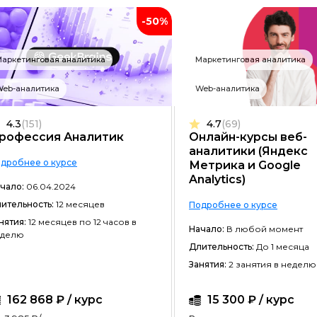
Разработка на C#
-50%
Разработка на C++
аркетинговая аналитика
Маркетинговая аналитика
Разработка на Kotlin
eb-аналитика
Web-аналитика
Разработка игр на Unreal Engine
Разработка на Swift
4.3
(151)
4.7
(69)
рофессия Аналитик
Онлайн-курсы веб-
Фреймворк Laravel
аналитики (Яндекс
дробнее о курсе
Метрика и Google
Golang-разработка
Analytics)
чало:
06.04.2024
VR/AR разработка
ительность:
12 месяцев
Подробнее о курсе
1C-разработка
нятия:
12 месяцев по 12 часов в
Начало:
В любой момент
еделю
Длительность:
До 1 месяца
Фреймворк React.JS
Занятия:
2 занятия в неделю
Фреймворк Spring
162 868 ₽ / курс
15 300 ₽ / курс
Фреймворк Django