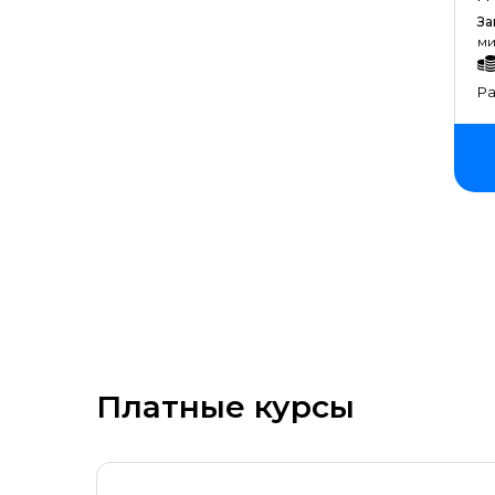
окончании обучения
За
ми
Подходит новичкам
Чат с одногруппниками,
Ра
кураторами и преподавателями
Платные курсы