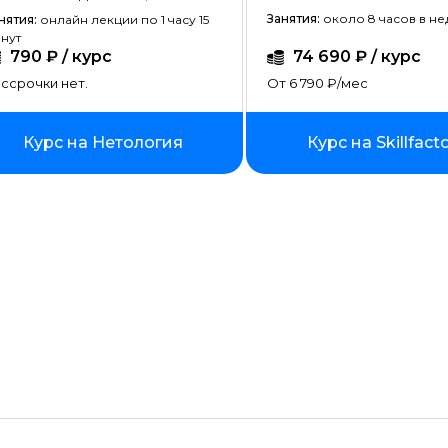
Создание сайтов на тильде
Занятия:
около 8 часов в н
нятия:
онлайн лекции по 1 часу 15
нут
Fullstack-разработка
790 ₽ / курс
74 690 ₽ / курс
ссрочки нет.
Vue JS
От 6 790 ₽/мес
Ruby
Курс на Нетология
Курс на Skillfact
Terraform
Wordpress
Битрикс
Angular
ASP.NET Core
Базы данных
Блокчейн разработка
Инженер по автоматизации