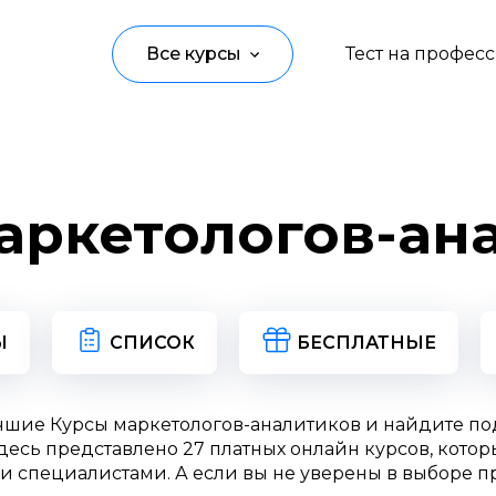
Все курсы
Тест на профес
Программирование
Управление
аркетологов-ан
Дизайн
Маркетинг
Аналитика
Ы
СПИСОК
БЕСПЛАТНЫЕ
Создание контента
чшие Курсы маркетологов-аналитиков и найдите п
Иностранные языки
есь представлено 27 платных онлайн курсов, котор
и специалистами. А если вы не уверены в выборе п
Детям