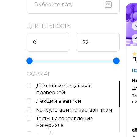
образования (ИПО)
Международная школа
профессий
ДЛИТЕЛЬНОСТЬ
М
Нетология
Школа копимаркетинга Сергея
W
Трубадура
Яндекс Практикум
П
По
ФОРМАТ
На
Домашние задания c
Дл
проверкой
За
Лекции в записи
н
Консультации с наставником
Тесты на закрепление
материала
Онлайн-лекции