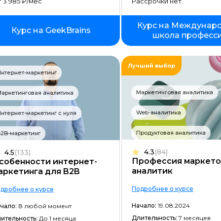
 3 985 ₽/мес
Рассрочки нет.
Фреймворк Node.JS
Работа с GIT
Курс на Междунар
Курс на GeekBrains
школа професс
Фреймворк Flutter
Алгоритмы и структуры данных
Лучший выбор
нтернет-маркетинг
ООП
Маркетинговая аналитика
аркетинговая аналитика
Программирование с нуля
Web-аналитика
нтернет-маркетинг с нуля
Программирование с трудоустр
Продуктовая аналитика
2B-маркетинг
Docker
4.3
(84)
4.5
(133)
Работа с Ansible
Профессия маркето
собенности интернет-
аналитик
аркетинга для B2B
Kubernetes
Backend-разработка
Подробнее о курсе
дробнее о курсе
Начало:
19.08.2024
чало:
В любой момент
No-code разработка
Длительность:
7 месяцев
ительность:
До 1 месяца