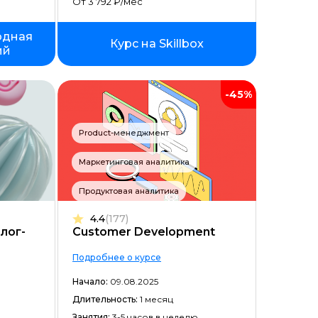
От 3 792 ₽/мес
одная
Курс на Skillbox
ий
-45%
Product-менеджмент
Маркетинговая аналитика
ойством
Продуктовая аналитика
4.4
(177)
лог-
Customer Development
Подробнее о курсе
Начало:
09.08.2025
Длительность:
1 месяц
Занятия:
3-5 часов в неделю