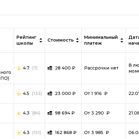
IT-специалист
MySQL
ООП
PostgreSQL
Рейтинг
Минимальный
Дат
Стоимость
школы
платеж
нач
Программирование дронов
Робототехника и мехатроника
В л
4.7
(7)
28 400
₽
Рассрочки нет
Ручное тестирование
мом
ного
ИПО)
Scala
4.5
(133)
23 000
₽
От 1 916 ₽
22.0
SQL
Symfony
4.3
(84)
98 694
₽
От 3 290 ₽
21.0
Тестировщик игр
TypeScript
4.3
(151)
162 868
₽
От 3 985 ₽
06.0