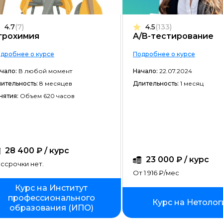
Frontend-разработка
4.7
(7)
4.5
(133)
Разработка игр
грохимия
A/B-тестирование
Системное администрирование
дробнее о курсе
Подробнее о курсе
Java-разработка
чало:
В любой момент
Начало:
22.07.2024
ительность:
8 месяцев
Длительность:
1 месяц
Android-разработка
нятия:
Объем 620 часов
PHP-разработка
Верстка на HTML/CSS
DevOps
28 400 ₽ / курс
QA-тестирование
23 000 ₽ / курс
ссрочки нет.
От 1 916 ₽/мес
IOS-разработка
Курс на Институт
Разработка игр на Unity
профессионального
Курс на Нетолог
образования (ИПО)
Информационная безопасность