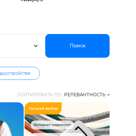
их программ по
Мы
уальном
Поиск
доустройстве
СОРТИРОВАТЬ ПО:
РЕЛЕВАНТНОСТЬ
Лучший выбор
Релевантность
Заголовок
Интернет-маркетинг
Цена ↑