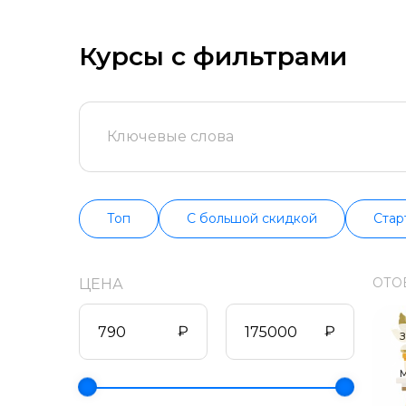
сначала попроб
цене, продолжит
поддерживаем и
Курсы с фильтрами
состоянии.
Топ
С большой скидкой
Стар
ОТО
ЦЕНА
₽
₽
З
М