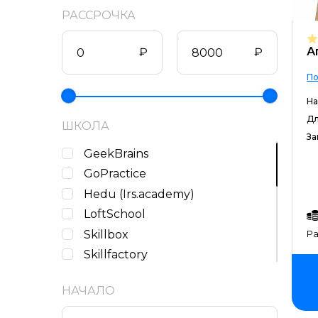
РАССРОЧКА
А
₽
₽
По
На
Дл
ШКОЛА
За
GeekBrains
GoPractice
Hedu (Irs.academy)
LoftSchool
Skillbox
Ра
Skillfactory
ИМБА
НАЧАЛО
Институт Бизнес Аналитики
Институт профессионального