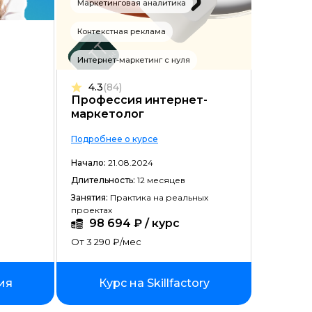
Маркетинговая аналитика
Цена ↓
Контекстная реклама
Рассрочка ↑
Интернет-маркетинг с нуля
Рассрочка ↓
4.3
(84)
Начало ↑
Профессия интернет-
маркетолог
Начало ↓
Подробнее о курсе
Длительность ↑
Начало:
21.08.2024
Длительность ↓
Длительность:
12 месяцев
Занятия:
Практика на реальных
проектах
98 694 ₽ / курс
От 3 290 ₽/мес
ия
Курс на Skillfactory