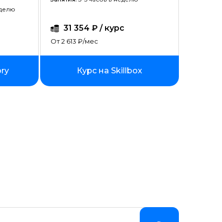
еделю
31 354 ₽ / курс
От 2 613 ₽/мес
ory
Курс на Skillbox