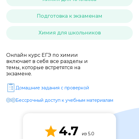
Стоимость *
Подготовка к экзаменам
Подача материала *
Химия для школьников
Программа обучения *
Онлайн курс ЕГЭ по химии
включает в себя все разделы и
темы, которые встретятся на
Уровень организации *
экзамене.
Домашние задания c проверкой
Бессрочный доступ к учебным материалам
4.7
из 5.0