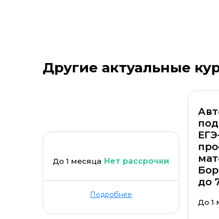
Оставить комментарий
Другие актуальные ку
Стоимость *
Подач
Авт
под
ЕГЭ
про
мат
До 1 месяца
Нет рассрочки
Бор
до 
Подробнее
До 1