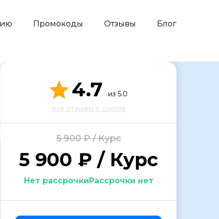
сию
Промокоды
Отзывы
Блог
4.7
из 5.0
все отзывы о школе
5 900 ₽ / Курс
5 900 ₽ / Курс
Нет рассрочкиРассрочки нет