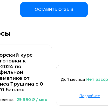
ОСТАВИТЬ ОТЗЫВ
рсы
а материала *
Программа обучения *
орский курс
готовки к
-2024 по
фильной
ематике от
До 1 месяца
Нет расс
иса Трушина с 0
70 баллов
ОСТАВИТЬ КОММЕНТАРИЙ
Подробнее
 месяца
29 990 ₽ / мес
ОСТАВИТЬ ОТЗЫВ