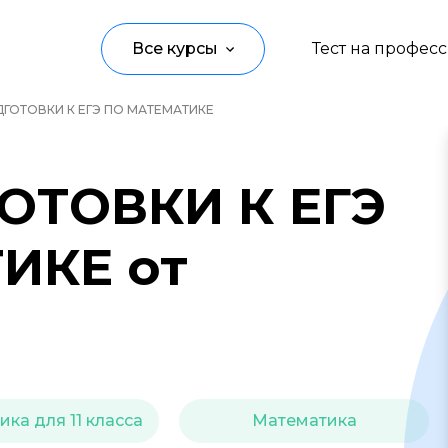
Все курсы
Тест на профес
ГОТОВКИ К ЕГЭ ПО МАТЕМАТИКЕ
Программирование
Управление
ОТОВКИ К ЕГЭ
Дизайн
ИКЕ от
Маркетинг
Аналитика
Создание контента
Иностранные языки
ка для 11 класса
Математика
Детям