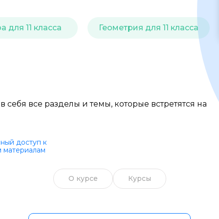
Образ жизни
а для 11 класса
Геометрия для 11 класса
Бизнес и финансы
Спорт
Саморазвитие
Другое
 себя все разделы и темы, которые встретятся на
Рукоделие
ный доступ к
 материалам
О курсе
Курсы