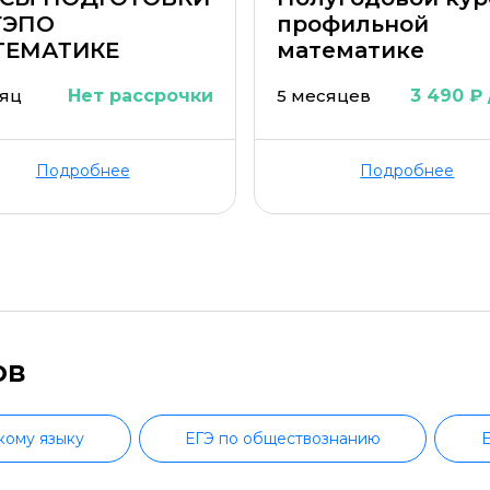
ГЭПО
профильной
ТЕМАТИКЕ
математике
сяц
Нет рассрочки
5 месяцев
3 490 ₽ 
Подробнее
Подробнее
ов
кому языку
ЕГЭ по обществознанию
Е