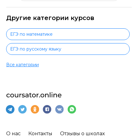
Другие категории курсов
ЕГЭ по математике
ЕГЭ по русскому языку
ЕГЭ по обществознанию
Все категории
ЕГЭ по физике
ЕГЭ по биологии
ЕГЭ по химии
ЕГЭ по истории
О нас
Контакты
Отзывы о школах
ЕГЭ по информатике