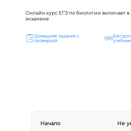
Онлайн курс ЕГЭ по биологии включает в 
экзамене.
Домашние задания c
Бессроч
проверкой
учебным
Начало
Не у