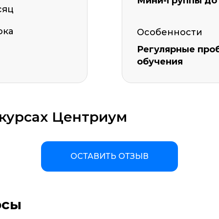
Мини-группы до 
сяц
ока
Особенности
Регулярные про
обучения
 курсах Центриум
ОСТАВИТЬ ОТЗЫВ
рсы
а материала *
Программа обучения *