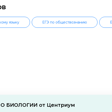
ов
кому языку
ЕГЭ по обществознанию
Е
ЕГЭ по информатике
ЕГЭ по английс
ЕГЭ по географии
ПО БИОЛОГИИ от Центриум