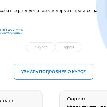
Образ жизни
себя все разделы и темы, которые встретятся на
Бизнес и финансы
Спорт
ный доступ к
 материалам
Саморазвитие
Другое
О курсе
Курсы
Рукоделие
УЗНАТЬ ПОДРОБНЕЕ О КУРСЕ
Формат
казано