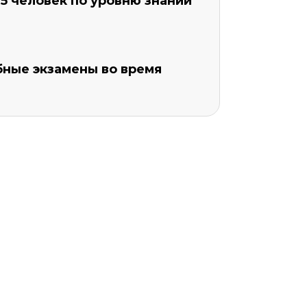
5 человек по уровню знаний
бные экзамены во время
Уровень организации *