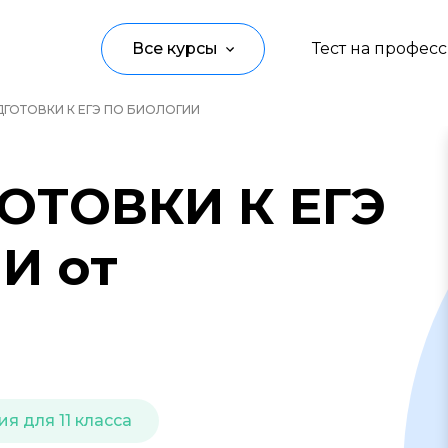
Все курсы
Тест на профес
ГОТОВКИ К ЕГЭ ПО БИОЛОГИИ
Программирование
Управление
ОТОВКИ К ЕГЭ
Дизайн
И от
Маркетинг
Аналитика
Создание контента
Иностранные языки
я для 11 класса
Детям