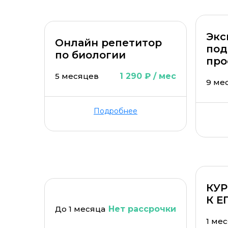
Экс
Онлайн репетитор
под
по биологии
про
5 месяцев
1 290 ₽ / мес
9 ме
Подробнее
КУ
К Е
До 1 месяца
Нет рассрочки
1 ме