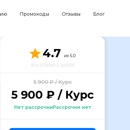
сию
Промокоды
Отзывы
Блог
4.7
из 5.0
все отзывы о школе
5 900 ₽ / Курс
5 900 ₽ / Курс
Нет рассрочкиРассрочки нет