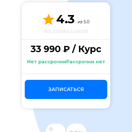
4.3
из 5.0
все отзывы о школе
33 990 ₽ / Курс
ОСТАВИТЬ ОТЗЫВ
Нет рассрочкиРассрочки нет
ЗАПИСАТЬСЯ
О
Курсы