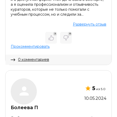
а я оценила профессионализм и отзывчивость
кураторов, которые не только помогали с
учебным процессом, но и следили за
регулярностью занятий. И конечно, экономия
времени и денег на обучении здесь очевидна,
Развернуть отзыв
ведь цена за занятие значительно ниже, чем у
частных репетиторов.
2
0
Прокомментировать
0 комментариев
Скрыть комментарий
5
из 5.0
10.05.2024
Болеева П