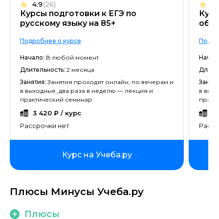
4.9
(26)
4.
Курсы подготовки к ЕГЭ по
Курс
русскому языку на 85+
общ
Подробнее о курсе
Подро
Начало:
В любой момент
Начал
Длительность:
2 месяца
Длите
Занятия:
Занятия проходят онлайн, по вечерам и
Заняти
в выходные, два раза в неделю — лекция и
в выхо
практический семинар.
практ
3 420 ₽ / курс
3 
Рассрочки нет.
Расср
Курс на Учеба.ру
Плюсы Минусы Учеба.ру
Плюсы