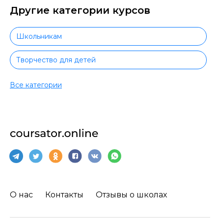
Другие категории курсов
Школьникам
Творчество для детей
Спорт для детей
Все категории
Видеомонтаж детям
Маркетинг для детей
Иностранные языки для детей
Прикладные программы для детей
О нас
Контакты
Отзывы о школах
HTML и CSS для детей