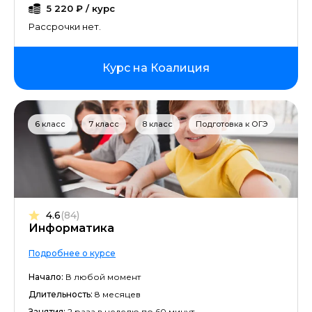
5 220 ₽ / курс
Рассрочки нет.
Курс на Коалиция
6 класс
7 класс
8 класс
Подготовка к ОГЭ
4.6
(84)
Информатика
Подробнее о курсе
Начало:
В любой момент
Длительность:
8 месяцев
Занятия:
2 раза в неделю по 60 минут