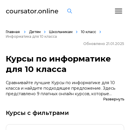
Главная
Детям
Школьникам
10 класс
Информатика для 10 класса
Обновлено 21.01.2025
Курсы по информатике
для 10 класса
Сравнивайте лучшие Курсы по информатике для 10
класса и найдите подходящее предложение. Здесь
представлено 9 платных онлайн курсов, которые
помогут вам стать грамотными специалистами. А если
Развернуть
вы не уверены в выборе профессии, сначала
попробуйте бесплатные варианты. Большой выбор
Курсы с фильтрами
обучающих программ по цене, продолжительности,
формату, отзывам, условиям рассрочки. Мы
поддерживаем информацию о всех курсах