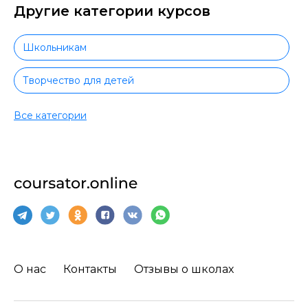
Другие категории курсов
Школьникам
Творчество для детей
Спорт для детей
Все категории
Видеомонтаж детям
Маркетинг для детей
Иностранные языки для детей
Прикладные программы для детей
О нас
Контакты
Отзывы о школах
HTML и CSS для детей