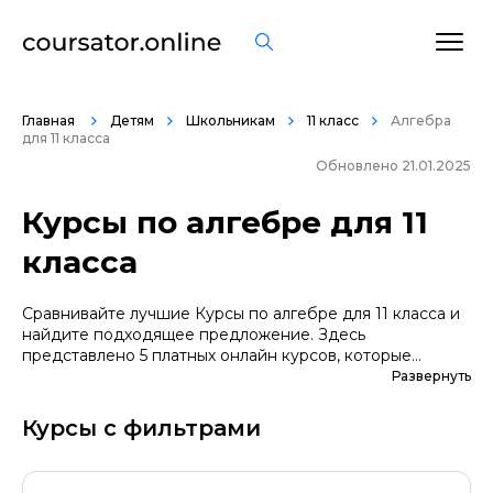
Главная
Детям
Школьникам
11 класс
Алгебра
для 11 класса
Обновлено 21.01.2025
Курсы по алгебре для 11
класса
Сравнивайте лучшие Курсы по алгебре для 11 класса и
найдите подходящее предложение. Здесь
представлено 5 платных онлайн курсов, которые
помогут вам стать грамотными специалистами. А если
Развернуть
вы не уверены в выборе профессии, сначала
попробуйте бесплатные варианты. Большой выбор
Курсы с фильтрами
обучающих программ по цене, продолжительности,
формату, отзывам, условиям рассрочки. Мы
поддерживаем информацию о всех курсах