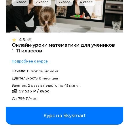
1 класс
2 класс
3 класс
4 класс
4.3
(45)
Онлайн-уроки математики для учеников
1–11 классов
Подробнее о курсе
Начало:
В любой момент
Длительность:
8 месяцев
Занятия:
2 раза в неделю по 45 минут
57 536 ₽ / курс
От 799 ₽/мес
Курс на Skysmart