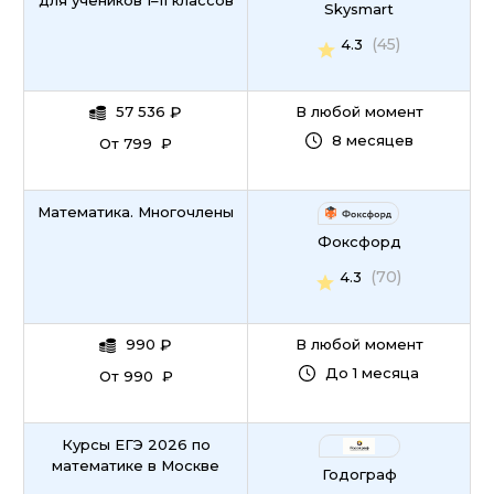
для учеников 1–11 классов
Skysmart
(45)
4.3
57 536
₽
В любой момент
8 месяцев
От 799 ₽
Математика. Многочлены
Фоксфорд
(70)
4.3
990
₽
В любой момент
До 1 месяца
От 990 ₽
Курсы ЕГЭ 2026 по
математике в Москве
Годограф