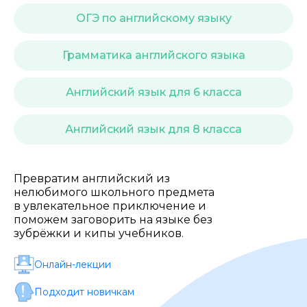
Стоимость *
ОГЭ по английскому языку
Подача материала *
Грамматика английского языка
Английский язык для 6 класса
Программа обучения *
Английский язык для 8 класса
Уровень организации *
Превратим английский из
нелюбимого школьного предмета
в увлекательное приключение и
поможем заговорить на языке без
зубрёжки и кипы учебников.
Онлайн-лекции
Подходит новичкам