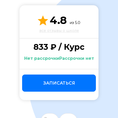
4.8
из 5.0
все отзывы о школе
833 ₽ / Курс
ОСТАВИТЬ ОТЗЫВ
Нет рассрочкиРассрочки нет
ЗАПИСАТЬСЯ