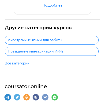
Подробнее
Другие категории курсов
Иностранные языки для работы
Повышение квалификации ИнЯз
Немецкий язык
Все категории
Практический немецкий язык
Немецкий язык для начинающих
Испанский язык