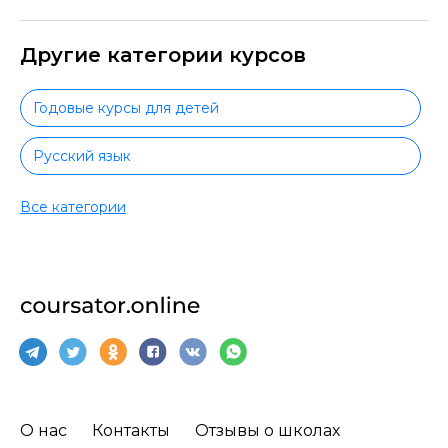
Другие категории курсов
Годовые курсы для детей
Русский язык
Математика
Все категории
Литература
Дошкольникам
Английский для дошкольников
Математика для дошкольников
О нас
Контакты
Отзывы о школах
Программирование детям