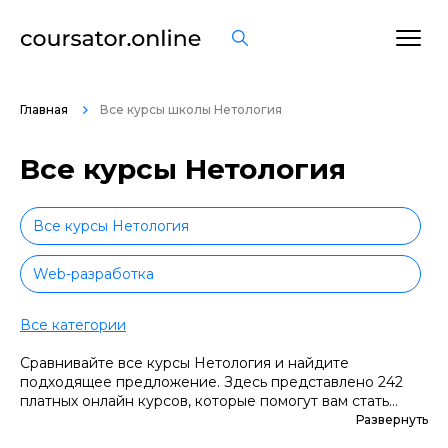
Главная
Все курсы школы Нетология
Все курсы Нетология
Все курсы Нетология
Web-разработка
Python-разработка
Все категории
Сравнивайте все курсы Нетология и найдите
Product-менеджмент
подходящее предложение. Здесь представлено 242
платных онлайн курсов, которые помогут вам стать
Project-менеджмент
грамотными специалистами. А если вы не уверены в
Развернуть
выборе профессии, сначала попробуйте бесплатные