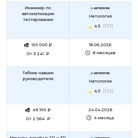
Инженер по
Работа с офисными программами
автоматизации
Нетология
тестирования
Управление по Agile и Scrum
(133)
4.5
B2B-продажи
105 000
₽
18.06.2026
8 месяцев
От 3 241 ₽
Финансовый директор
Kanban
Гибкие навыки
руководителя
Нетология
Клиентский сервис
(133)
4.5
Менеджер маркетплейсов
49 100
₽
24.04.2026
Операционный менеджмент
4 месяца
От 2 564 ₽
Работа с клиентами
Моушен-дизайн в 2D и 3D