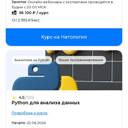
Web-аналитика
Занятия:
Онлайн-вебинары с экспертами проводятся в
будни с 20:00 МСК
56 100 ₽ / курс
PR-менеджмент
От 2 595 ₽/мес
Верстка на HTML/CSS
Курс на Нетология
Sound-дизайн и звукорежиссура
Big Data
Аналитика на Python
Языки программирования
DevOps
3D MAX
Data Science
4.5
(133)
Python для анализа данных
QA-тестирование
Подробнее о курсе
Начало:
22.06.2026
Редактура текстов