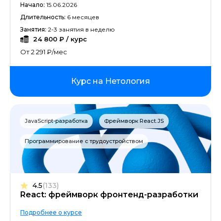
Начало:
15.06.2026
Сценарист
Длительность:
6 месяцев
Занятия:
2-3 занятия в неделю
Математика для Data Science
24 800 ₽ / курс
От 2 291 ₽/мес
Управление предприятием
Повышение квалификации маркетинг
Курс на Нетология
3d-художник
JavaScript-разработка
Фреймворк React.JS
Data Engineering
Программирование с трудоустройством
Управление рисками
Продвижение Вконтакте
4.5
(133)
React: фреймворк фронтенд-разработки
Композиция
Подробнее о курсе