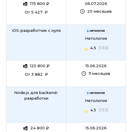
175 800
₽
06.07.2026
3D-визуализация
20 месяцев
От 5 427 ₽
Йога
iOS-разработчик с нуля
Спортивный маркетинг
Нетология
(133)
4.5
Эмоциональный интеллект
125 800
₽
15.06.2026
Инфографика
11 месяцев
От 3 882 ₽
Продуктовый дизайн
Node.js для backend-
Коммуникация с людьми и навыки общения
разработки
Нетология
Лидерство
(133)
4.5
Нетворкинг
24 800
₽
15.06.2026