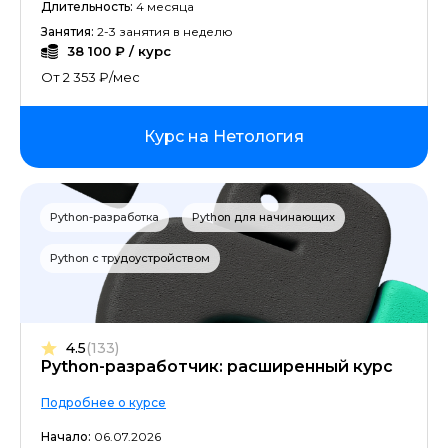
Длительность:
4 месяца
Занятия:
2-3 занятия в неделю
Управление в SMM
38 100 ₽ / курс
От 2 353 ₽/мес
Дизайн мобильных приложений
CRM и email-маркетинг
Курс на Нетология
Бизнес-аналитика
Python-разработка
Python для начинающих
IOS-разработка
Python с трудоустройством
Ландшафтный дизайн
Бренд-менеджмент
4.5
(133)
Python-разработчик: расширенный курс
Продуктовая аналитика
Подробнее о курсе
Разработка игр на Unity
Начало:
06.07.2026