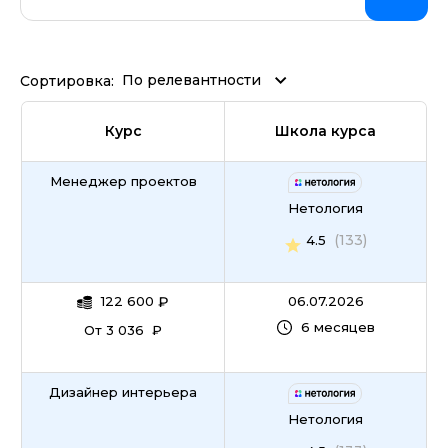
Аналитика с нуля
По релевантности
Сортировка:
Математика
Бухгалтерия
Курс
Школа курса
Фреймворк Node.JS
Менеджер проектов
Нетология
Инвестиционная аналитика
(133)
4.5
Личные финансы
122 600
₽
06.07.2026
Работа с GIT
6 месяцев
От 3 036 ₽
Визуализация данных
Дизайнер интерьера
Психология
Нетология