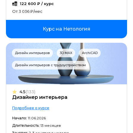
122 600 ₽ / курс
Управление продажами
От 3 036 ₽/мес
Аналитика для руководителей
Курс на Нетология
UX/UI дизайн
SEO-продвижение
Дизайн интерьеров
3D MAX
ArchiCAD
Дизайн интерьеров с трудоустройством
Java-разработка
Создание и монтаж видео
4.5
(133)
Юридические аспекты бизнеса
Дизайнер интерьера
Подробнее о курсе
Работа с презентациями
Начало:
11.06.2026
Продвижение в Instagram
Длительность:
13 месяцев
Занятия:
2-3 занятия в неделю