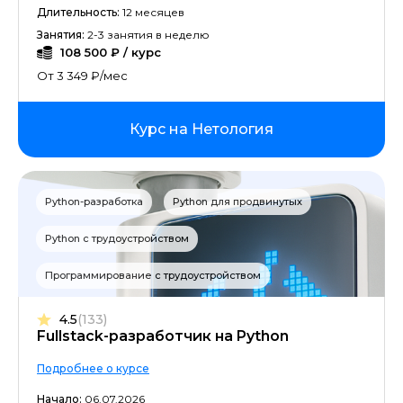
Длительность:
12 месяцев
Adobe After Effects
Занятия:
2-3 занятия в неделю
108 500 ₽ / курс
Системная аналитика
От 3 349 ₽/мес
Разработка на C#
Курс на Нетология
Cinema 4D
Figma
Python-разработка
Python для продвинутых
Маркетинг мобильных приложений
Python с трудоустройством
Машинное обучение
Программирование с трудоустройством
Ораторское мастерство
4.5
(133)
Fullstack-разработчик на Python
Тайм-менеджмент
Подробнее о курсе
Начало:
06.07.2026