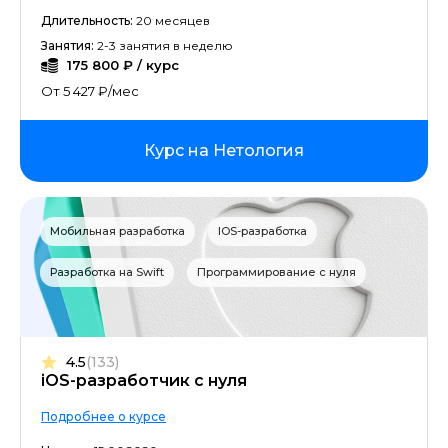
Информационная безопасность
Длительность:
20 месяцев
Занятия:
2-3 занятия в неделю
Аналитика на Power BI
175 800 ₽ / курс
От 5 427 ₽/мес
Google Ads
Продюсирование
Курс на Нетология
Разработка на C++
Мобильная разработка
IOS-разработка
Аналитика на Python
Разработка на Swift
Программирование с нуля
Яндекс.Директ
Документооборот
4.5
(133)
iOS-разработчик с нуля
Управление в e-commerce
Подробнее о курсе
AutoCAD