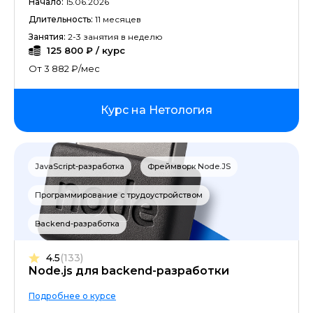
Начало:
15.06.2026
Длительность:
11 месяцев
SQL для анализа данных
Занятия:
2-3 занятия в неделю
125 800 ₽ / курс
2d-художник
От 3 882 ₽/мес
Разработка игр на Unreal Engine
Курс на Нетология
Нейронные сети
Развитие креативного мышления
JavaScript-разработка
Фреймворк Node.JS
Разработка на Swift
Программирование с трудоустройством
ArchiCAD
Backend-разработка
4.5
(133)
Повышение квалификации управления
Node.js для backend-разработки
Маркетинг с сертификатом
Подробнее о курсе