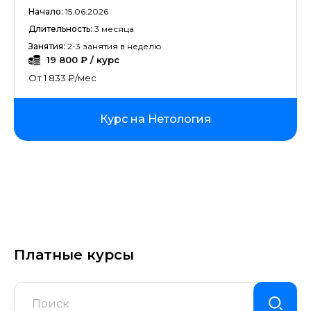
Deep Learning
Начало:
15.06.2026
Длительность:
3 месяца
Управление командами
Занятия:
2-3 занятия в неделю
19 800 ₽ / курс
1C-разработка
От 1 833 ₽/мес
Дизайн для начинающих
Курс на Нетология
Онлайн-преподаватель
Искусственный интеллект
Фреймворк React.JS
Фреймворк Spring
Платные курсы
Аналитик 1С
Дизайн среды