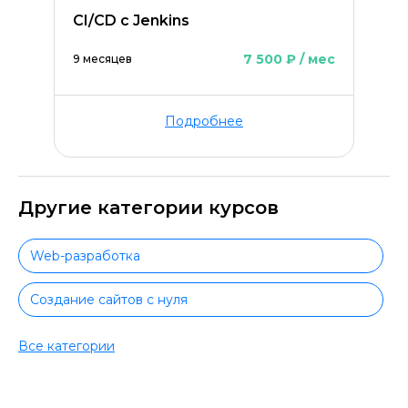
СI/CD с Jenkins
7 500 ₽ / мес
9 месяцев
Подробнее
Другие категории курсов
Web-разработка
Создание сайтов с нуля
Python-разработка
Все категории
Python для начинающих