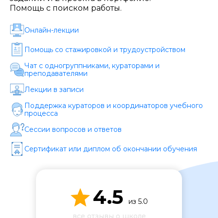
Стоимость *
Помощь с поиском работы.
Онлайн-лекции
Подача материала *
Помощь со стажировкой и трудоустройством
Чат с одногруппниками, кураторами и
Программа обучения *
преподавателями
Лекции в записи
Поддержка кураторов и координаторов учебного
Уровень организации *
процесса
Сессии вопросов и ответов
Сертификат или диплом об окончании обучения
4.5
из 5.0
все отзывы о школе