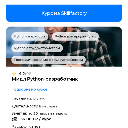
Курс на Skillfactory
Python-разработка
Python для продвинутых
Python с трудоустройством
Программирование с трудоустройством
4.2
(96)
Мидл Python-разработчик
Подробнее о курсе
Начало:
04.12.2025
Длительность:
6 месяцев
Занятия:
по 20 часов в неделю
156 000 ₽ / курс
Рассрочки нет.