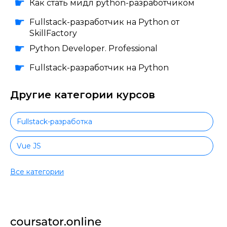
Как стать мидл python-разработчиком
Fullstack-разработчик на Python от
SkillFactory
Python Developer. Professional
Fullstack-разработчик на Python
Другие категории курсов
Fullstack-разработка
Vue JS
Ruby
Все категории
Terraform
Wordpress