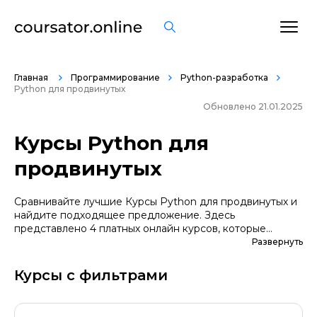
Главная
Программирование
Python-разработка
Python для продвинутых
Обновлено 21.01.2025
Курсы Python для
продвинутых
Сравнивайте лучшие Курсы Python для продвинутых и
найдите подходящее предложение. Здесь
представлено 4 платных онлайн курсов, которые
помогут вам стать грамотными специалистами. А если
Развернуть
вы не уверены в выборе профессии, сначала
попробуйте бесплатные варианты. Большой выбор
Курсы с фильтрами
обучающих программ по цене, продолжительности,
формату, отзывам, условиям рассрочки. Мы
поддерживаем информацию о всех курсах