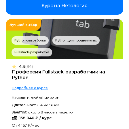
Курс на Нетология
Лучший выбор
Python-разработка
Python для продвинутых
Fullstack-разработка
4.3
(84)
Профессия Fullstack-разработчик на
Python
Подробнее о курсе
Начало:
В любой момент
Длительность:
14 месяцев
Занятия:
около 8 часов в неделю
158 040 ₽ / курс
От 4 167 ₽/мес