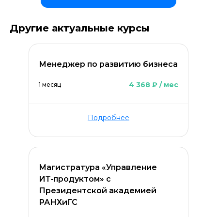
Другие актуальные курсы
Менеджер по развитию бизнеса
4 368 ₽ / мес
1 месяц
Подробнее
Магистратура «Управление
ИТ‑продуктом» c
Оставить комментарий
Президентской академией
РАНХиГС