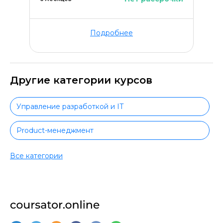
Подробнее
Другие категории курсов
Управление разработкой и IT
Product-менеджмент
Project-менеджмент
Все категории
Финансы для руководителей
Руководство маркетингом