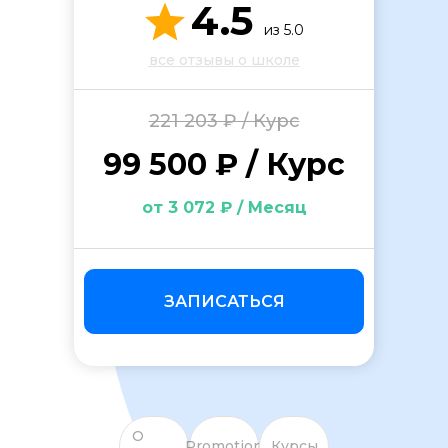
4.5
из 5.0
все отзывы о школе
221 203 ₽ / Курс
99 500 ₽ / Курс
ОСТАВИТЬ ОТЗЫВ
от 3 072 ₽ / Месяц
ЗАПИСАТЬСЯ
О
Promotion
Курсы