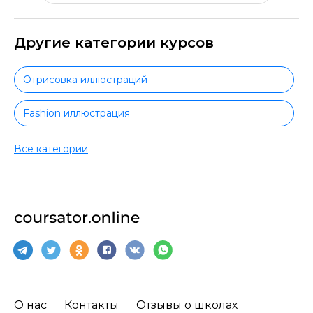
Другие категории курсов
Отрисовка иллюстраций
Fashion иллюстрация
Книжная иллюстрация
Все категории
Цифровая иллюстрация
Коммерческая иллюстрация
Motion-дизайн
Web-дизайн
О нас
Контакты
Отзывы о школах