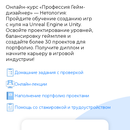
Стоимость *
Онлайн-курс «Профессия Гейм-
дизайнер» — Нетология:
Пройдите обучение созданию игр
Подача материала *
с нуля на Unreal Engine и Unity.
Освойте проектирование уровней,
балансировку геймплея и
создайте более 30 проектов для
Программа обучения *
портфолио. Получите диплом и
начните карьеру в игровой
индустрии!
Уровень организации *
Домашние задания c проверкой
Онлайн-лекции
Наполнение портфолио проектами
Помощь со стажировкой и трудоустройством