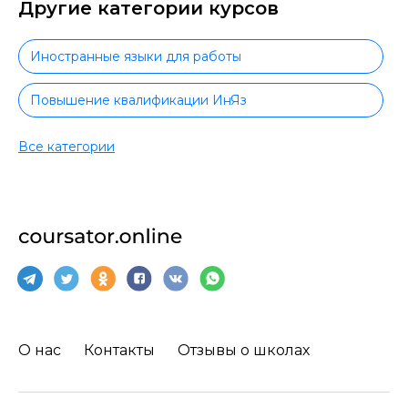
Другие категории курсов
Иностранные языки для работы
Повышение квалификации ИнЯз
Немецкий язык
Все категории
Практический немецкий язык
Немецкий язык для начинающих
Испанский язык
Испанский язык для начинающих
О нас
Контакты
Отзывы о школах
Практический испанский язык
Английский язык