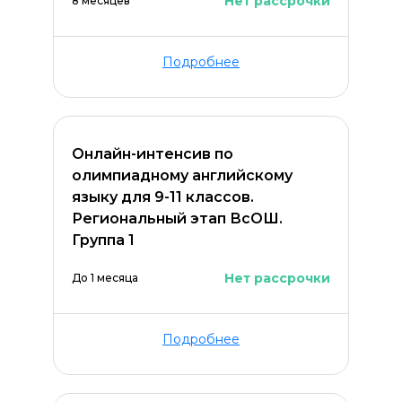
Нет рассрочки
8 месяцев
Подробнее
Оставить комментарий
Онлайн-интенсив по
олимпиадному английскому
языку для 9-11 классов.
Региональный этап ВсОШ.
Группа 1
Нет рассрочки
До 1 месяца
Подробнее