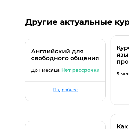
Стоимость *
Подач
Другие актуальные ку
Кур
Английский для
язы
свободного общения
пр
До 1 месяца
Нет рассрочки
5 ме
Подробнее
Как