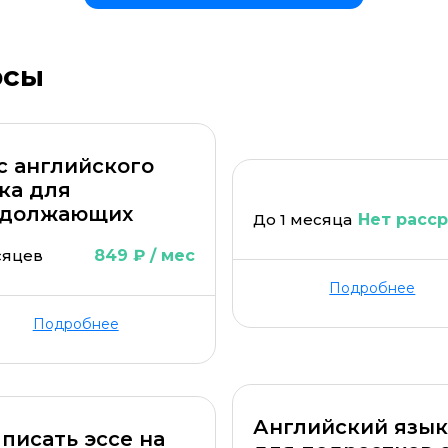
а материала *
Программа обучения *
рсы
с английского
ка для
одолжающих
До 1 месяца
Нет расс
сяцев
849 ₽ / мес
ОСТАВИТЬ КОММЕНТАРИЙ
Подробнее
ОСТАВИТЬ ОТЗЫВ
Подробнее
Английский язы
 писать эссе на