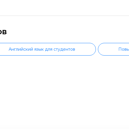
ов
Английский язык для студентов
Повы
Грамматика английского языка
Английский для бизнеса
Английский для IT-специ
Английс