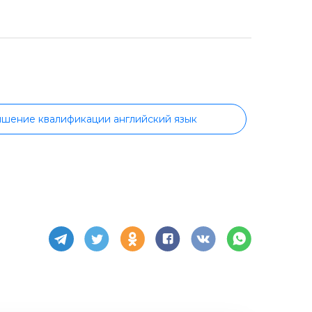
шение квалификации английский язык
Английский язык с сертификатом
алистов
Английский для взрослых
кий с носителем языка