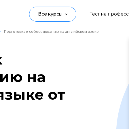
Все курсы
Тест на профес
Подготовка к собеседованию на английском языке
Программирование
Управление
к
Дизайн
ию на
Маркетинг
Аналитика
языке от
Создание контента
Иностранные языки
Детям