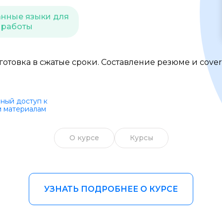
Образ жизни
нные языки для
работы
Бизнес и финансы
Спорт
отовка в сжатые сроки. Составление резюме и cover
Саморазвитие
Другое
ный доступ к
 материалам
Рукоделие
О курсе
Курсы
УЗНАТЬ ПОДРОБНЕЕ О КУРСЕ