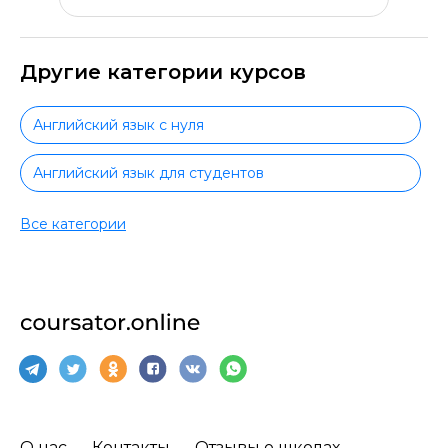
Другие категории курсов
Английский язык с нуля
Английский язык для студентов
Повышение квалификации английский язык
Все категории
Разговорный английский язык
Грамматика английского языка
Английский язык с сертификатом
Английский язык самостоятельно
О нас
Контакты
Отзывы о школах